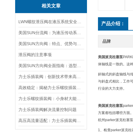
相关文章
LWN螺纹泄压阀在液压系统安全保护中的作用及其工作原理详解
产品介绍：
美国SUN分流阀：为液压传动系统提供高效、稳定的分流支持
品牌
美国SUN方向阀：特点、优势与广泛应用解析
泄压阀的注意事项
美国派克柱塞泵
PA
体轴线是一致的。这种
美国SUN方向阀全面指南：选型要点、安装步骤及维护保养策略
斜轴式的斜盘轴线与
力士乐插装阀：创新技术带来高效性能
与斜盘式相比，工作可
高效稳定：揭秘力士乐螺纹插装阀的技术特点
行业的大力支持。
力士乐螺纹插装阀：小身材大能量，掌控流体新势力
美国派克柱塞泵
par
力士乐插装阀解决流量控制问题
方案都包括哪些方面
杭州parker派克柱塞
高压高流量适配：力士乐插装阀助力船舶与钢铁设备高效运行
1、检查parker