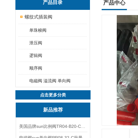
产品目录
产品中心
螺纹式插装阀
单珠梭阀
泄压阀
逻辑阀
顺序阀
电磁阀 溢流阀 单向阀
点击更多分类
新品推荐
美国品牌sun比例阀TR04-B20-C可靠品质
电磁阀sun单向阀PR08-32-C批量出售