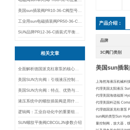
美国sun插装阀PR10-36-C阀型号齐全
工业用sun电磁插装阀PR50-36-C报价
产品介绍：
SUN品牌PR12-36-C插装式平衡阀询价
品牌
3C阀门类别
相关文章
美国sun插装
全面解析德国派克柱塞泵的核心结构与高压重载运行优势
美国SUN方向阀：引领液压控制技术的创新与发展
上海然海液压机械科技有
代理美国太阳液压 Sun H
美国SUN方向阀：特点、优势与广泛应用解析
代理美国海德福斯 Hydra
液压系统中的螺纹插装阀是用什么材料做的？
代理美国科迈拓 Comat
代理德国派克柱塞泵 Pa
逻辑阀：工业自动化中的重要组成部分
sun阀的类型Sun
SUN螺纹平衡阀CBCGLJN参数介绍
量控制阀，放大器，线