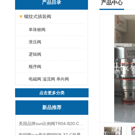
产品目录
产品中心
螺纹式插装阀
单珠梭阀
泄压阀
逻辑阀
顺序阀
电磁阀 溢流阀 单向阀
点击更多分类
新品推荐
美国品牌sun比例阀TR04-B20-C可靠品质
电磁阀sun单向阀PR08-32-C批量出售