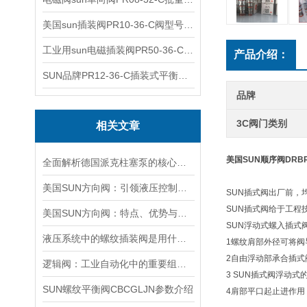
美国sun插装阀PR10-36-C阀型号齐全
工业用sun电磁插装阀PR50-36-C报价
产品介绍：
SUN品牌PR12-36-C插装式平衡阀询价
品牌
3C阀门类别
相关文章
美国SUN顺序阀DRB
全面解析德国派克柱塞泵的核心结构与高压重载运行优势
美国SUN方向阀：引领液压控制技术的创新与发展
SUN插式阀出厂前，
SUN插式阀给于工程
美国SUN方向阀：特点、优势与广泛应用解析
SUN浮动式螺入插式
液压系统中的螺纹插装阀是用什么材料做的？
1螺纹肩部外径可将阀
2自由浮动部承合插式
逻辑阀：工业自动化中的重要组成部分
3 SUN插式阀浮动
SUN螺纹平衡阀CBCGLJN参数介绍
4肩部平口起止进作