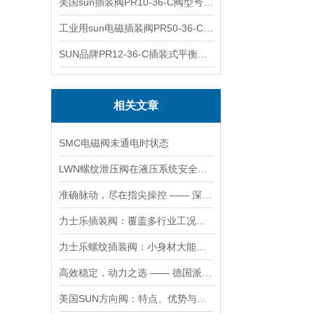
美国sun插装阀PR10-36-C阀型号齐全
工业用sun电磁插装阀PR50-36-C报价
SUN品牌PR12-36-C插装式平衡阀询价
相关文章
SMC电磁阀未通电时状态
LWN螺纹泄压阀在液压系统安全保护中的作用及其工作原理详解
准确脉动，尽在指尖操控 —— 深度剖析力士乐螺纹插装阀的技术魅力
力士乐插装阀：覆盖多行业工况，液压系统控制核心之选
力士乐螺纹插装阀：小身材大能量，掌控流体新势力
高效稳定，动力之选 —— 德国派克柱塞泵，为您的设备赋能
美国SUN方向阀：特点、优势与广泛应用解析