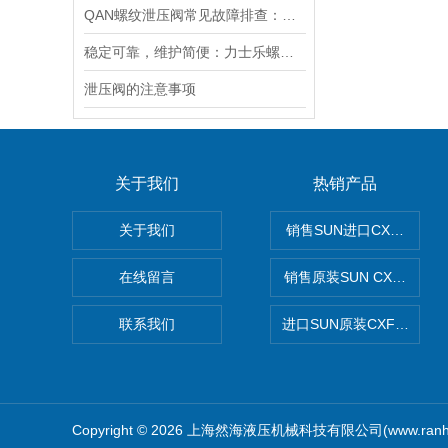
QAN螺纹泄压阀常见故障排查：阀芯保养、密封更换与压力校准实用技巧
稳定可靠，维护简便：力士乐螺纹插装阀为工业液压系统提供持久保障
泄压阀的注意事项
关于我们
热销产品
关于我们
销售SUN进口CXGDXC
在线留言
销售原装SUN CXJAXC
联系我们
进口SUN原装CXFAXC
Copyright © 2026 上海然海液压机械科技有限公司(www.ranh