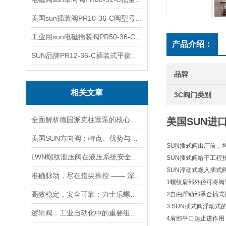
美国sun插装阀PR10-36-C阀型号齐全
工业用sun电磁插装阀PR50-36-C报价
产品介绍：
SUN品牌PR12-36-C插装式平衡阀询价
品牌
相关文章
3C阀门类别
全面解析德国派克柱塞泵的核心结构与高压重载运行优势
美国SUN进口
美国SUN方向阀：特点、优势与广泛应用解析
SUN插式阀出厂前，
LWN螺纹泄压阀在液压系统安全保护中的作用及其工作原理详解
SUN插式阀给于工程
SUN浮动式螺入插式
准确脉动，尽在指尖操控 —— 深度剖析力士乐螺纹插装阀的技术魅力
1螺纹肩部外径可将阀
高效稳定，安全可靠：力士乐螺纹插装阀的优性能
2自由浮动部承合插式
3 SUN插式阀浮动
逻辑阀：工业自动化中的重要组成部分
4肩部平口起止进作