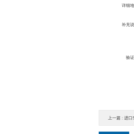
详细
补充
验
上一篇 :
进口S