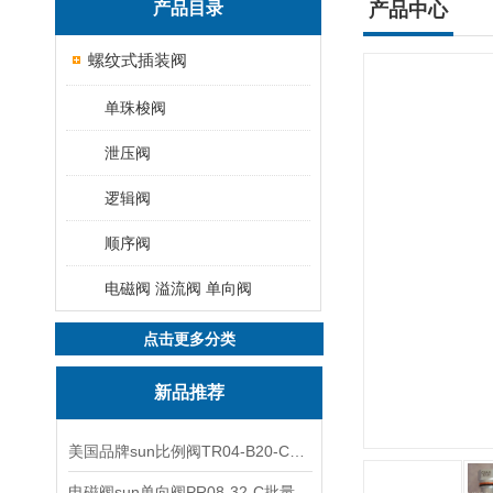
产品目录
产品中心
螺纹式插装阀
单珠梭阀
泄压阀
逻辑阀
顺序阀
电磁阀 溢流阀 单向阀
点击更多分类
新品推荐
美国品牌sun比例阀TR04-B20-C可靠品质
电磁阀sun单向阀PR08-32-C批量出售