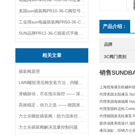
美国sun插装阀PR10-36-C阀型号齐全
工业用sun电磁插装阀PR50-36-C报价
产品介绍：
SUN品牌PR12-36-C插装式平衡阀询价
品牌
相关文章
3C阀门类别
插装阀原理
销售SUNDB
LWN螺纹泄压阀安装方法，内螺纹外螺纹管路对接调试安装操作教程
上海然海液压机械科技有
准确脉动，尽在指尖操控 —— 深度剖析力士乐螺纹插装阀的技术魅力
代理美国太阳液压 Sun H
代理美国海德福斯 Hydra
高效稳定，动力之选 —— 德国派克柱塞泵，为您的设备赋能
代理美国科迈拓 Comat
力士乐螺纹插装阀：助力流体控制实现智能化
代理德国派克柱塞泵 Pa
提供油路系统设计,油
力士乐插装阀解决流量控制问题
液压油缸，经销力士