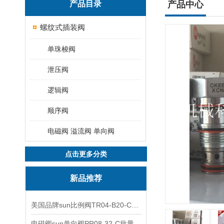
产品目录
产品中心
螺纹式插装阀
单珠梭阀
泄压阀
逻辑阀
顺序阀
电磁阀 溢流阀 单向阀
点击更多分类
新品推荐
美国品牌sun比例阀TR04-B20-C可靠品质
电磁阀sun单向阀PR08-32-C批量出售