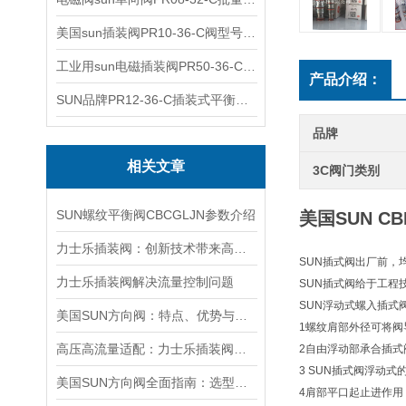
美国sun插装阀PR10-36-C阀型号齐全
工业用sun电磁插装阀PR50-36-C报价
产品介绍：
SUN品牌PR12-36-C插装式平衡阀询价
品牌
相关文章
3C阀门类别
SUN螺纹平衡阀CBCGLJN参数介绍
美国SUN C
力士乐插装阀：创新技术带来高效性能
SUN插式阀出厂前，
力士乐插装阀解决流量控制问题
SUN插式阀给于工程
SUN浮动式螺入插式
美国SUN方向阀：特点、优势与广泛应用解析
1螺纹肩部外径可将阀
高压高流量适配：力士乐插装阀助力船舶与钢铁设备高效运行
2自由浮动部承合插式
3 SUN插式阀浮动
美国SUN方向阀全面指南：选型要点、安装步骤及维护保养策略
4肩部平口起止进作