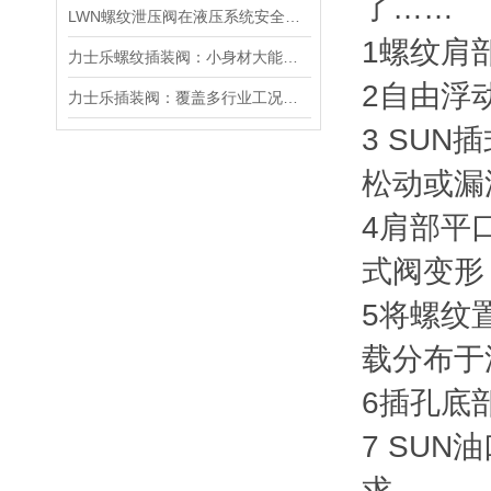
了……
LWN螺纹泄压阀在液压系统安全保护中的作用及其工作原理详解
1螺纹肩
力士乐螺纹插装阀：小身材大能量，掌控流体新势力
2自由浮
力士乐插装阀：覆盖多行业工况，液压系统控制核心之选
3 SU
松动或漏
4肩部平
式阀变形
5将螺纹
载分布于
6插孔底
7 SU
求。