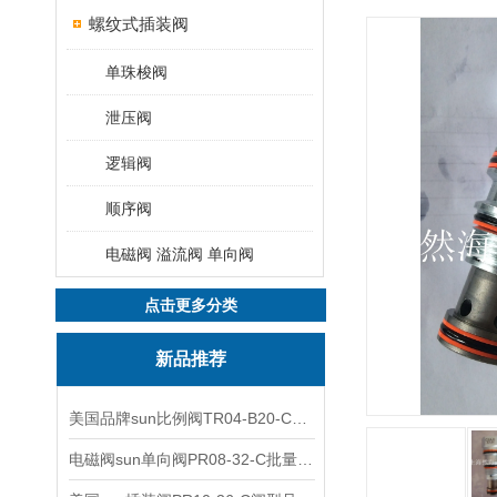
螺纹式插装阀
单珠梭阀
泄压阀
逻辑阀
顺序阀
电磁阀 溢流阀 单向阀
点击更多分类
新品推荐
美国品牌sun比例阀TR04-B20-C可靠品质
电磁阀sun单向阀PR08-32-C批量出售