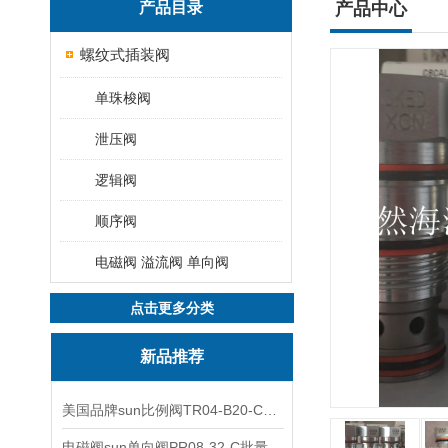
产品目录
产品中心
螺纹式插装阀
单珠梭阀
泄压阀
逻辑阀
顺序阀
电磁阀 溢流阀 单向阀
点击更多分类
新品推荐
美国品牌sun比例阀TR04-B20-C可靠品质
电磁阀sun单向阀PR08-32-C批量出售