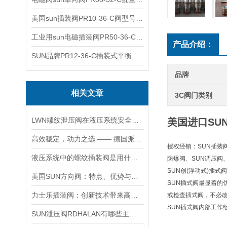
美国sun插装阀PR10-36-C阀型号齐全
工业用sun电磁插装阀PR50-36-C报价
产品介绍：
SUN品牌PR12-36-C插装式平衡阀询价
品牌
相关文章
3C阀门类别
LWN螺纹泄压阀在液压系统安全保护中的作用及其工作原理详解
美国进口SUN
高效稳定，动力之选 —— 德国派克柱塞泵，为您的设备赋能
授权经销：SUN插装阀
液压系统中的螺纹插装阀是用什么材料做的？
防爆阀、SUN调压阀
SUN创(浮动式)插
美国SUN方向阀：特点、优势与广泛应用解析
SUN插式阀最显着
力士乐插装阀：创新技术带来高效性能
或检查插式阀，不必
SUN插式阀内部工作
SUN泄压阀RDHALAN有哪些主要特点？