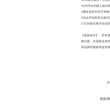
SUN插式阀给于工程
SUN浮动式螺入插式
1螺纹肩部外径可将阀
2自由浮动部承合插式
3 SUN插式阀浮动
【退换条件】：所有
量问题，仅退换未使
同品牌同规格同使用
您的