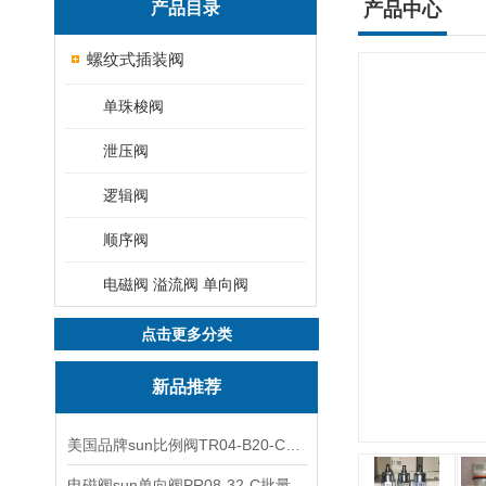
产品目录
产品中心
螺纹式插装阀
单珠梭阀
泄压阀
逻辑阀
顺序阀
电磁阀 溢流阀 单向阀
点击更多分类
新品推荐
美国品牌sun比例阀TR04-B20-C可靠品质
电磁阀sun单向阀PR08-32-C批量出售