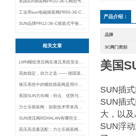
美国sun插装阀PR10-36-C阀型号齐全
工业用sun电磁插装阀PR50-36-C报价
产品介绍：
SUN品牌PR12-36-C插装式平衡阀询价
品牌
相关文章
3C阀门类别
美国S
LWN螺纹泄压阀在液压系统安全保护中的作用及其工作原理详解
高效稳定，动力之选 —— 德国派克柱塞泵，为您的设备赋能
液压系统中的螺纹插装阀是用什么材料做的？
SUN插
美国SUN方向阀：特点、优势与广泛应用解析
SUN插
力士乐插装阀：创新技术带来高效性能
大，以及
SUN泄压阀RDHALAN有哪些主要特点？
SUN浮
高压高流量适配：力士乐插装阀助力船舶与钢铁设备高效运行