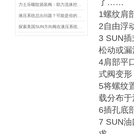
了……
力士乐螺纹插装阀：助力流体控制实现智能化
1螺纹肩
液压系统总出问题？可能是你的美国SUN溢流阀选错了
2自由浮
探索美国SUN方向阀在液压系统中的重要性
3 SU
松动或漏
4肩部平
式阀变形
5将螺纹
载分布于
6插孔底
7 SU
求。