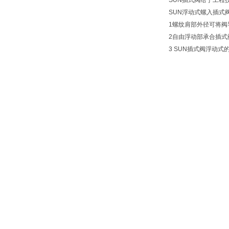
SUN插式阀给于工程
SUN浮动式螺入插式
1螺纹肩部外径可将阀
2自由浮动部承合插式
3 SUN插式阀浮动