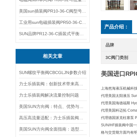
美国sun插装阀PR10-36-C阀型号齐全
工业用sun电磁插装阀PR50-36-C报价
产品介绍：
SUN品牌PR12-36-C插装式平衡阀询价
品牌
相关文章
3C阀门类别
SUN螺纹平衡阀CBCGLJN参数介绍
美国进口RP
力士乐插装阀：创新技术带来高效性能
上海然海液压机械科技有
力士乐插装阀解决流量控制问题
代理美国太阳液压 Sun H
代理美国海德福斯 Hydra
美国SUN方向阀：特点、优势与广泛应用解析
代理美国科迈拓 Comat
高压高流量适配：力士乐插装阀助力船舶与钢铁设备高效运行
代理德国派克柱塞泵 Pa
SUN/HF插装阀中国
美国SUN方向阀全面指南：选型要点、安装步骤及维护保养策略
格与交货期方面均有