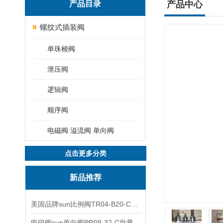
产品目录
产品中心
螺纹式插装阀
单珠梭阀
泄压阀
逻辑阀
顺序阀
电磁阀 溢流阀 单向阀
点击更多分类
新品推荐
美国品牌sun比例阀TR04-B20-C可靠品质
电磁阀sun单向阀PR08-32-C批量出售