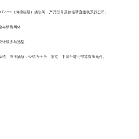
ra Force（海德福斯）插装阀（产品型号及价格请直接联系我公司）
金与钢质阀体
设计服务与选型
系统、液压油缸，经销力士乐、派克、中国台湾北部等液压元件。