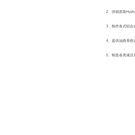
2、供销原装Hyd
3、制作各式铝合
4、提供油路系统
5、制造各类液压