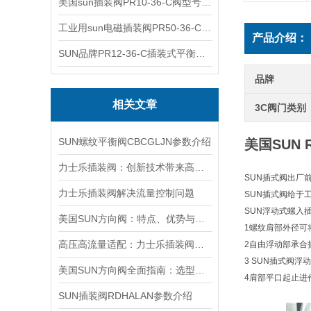
美国sun插装阀PR10-36-C阀型号齐全
工业用sun电磁插装阀PR50-36-C报价
产品介绍：
SUN品牌PR12-36-C插装式平衡阀询价
品牌
相关文章
3C阀门类别
SUN螺纹平衡阀CBCGLJN参数介绍
美国SUN
力士乐插装阀：创新技术带来高效性能
SUN插式阀出厂
力士乐插装阀解决流量控制问题
SUN插式阀给于
SUN浮动式螺入
美国SUN方向阀：特点、优势与广泛应用解析
1螺纹肩部外径可
高压高流量适配：力士乐插装阀助力船舶与钢铁设备高效运行
2自由浮动部承合
3 SUN插式阀
美国SUN方向阀全面指南：选型要点、安装步骤及维护保养策略
4肩部平口起止进
SUN插装阀RDHALAN参数介绍