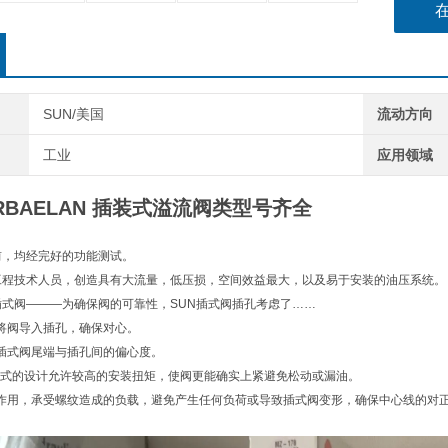
SUN/美国
流动方向
工业
应用领域
 RBAELAN 插装式溢流阀类型号齐全
前，均经完好的功能测试。
工程技术人员，创造具有大流量，低压损，空间效益最大，以及易于安装的油压系统。
插式阀———为确保阀的可靠性，SUN插式阀插孔考虑了……
将阀导入插孔，确保对心。
插式阀尾端与插孔间的偏心度。
浮动式的设计允许较高的安装扭矩，使阀更能确实上紧避免松动或漏油。
作用，承受螺纹造成的负载，避免产生任何负荷或导致插式阀变形，确保中心线的对