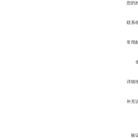
您的
联系
常用
详细
补充
验