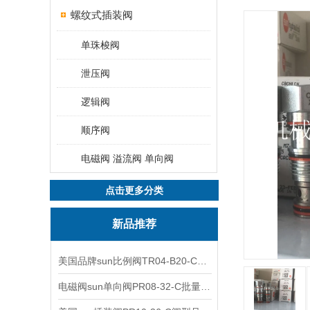
螺纹式插装阀
单珠梭阀
泄压阀
逻辑阀
顺序阀
电磁阀 溢流阀 单向阀
点击更多分类
新品推荐
美国品牌sun比例阀TR04-B20-C可靠品质
电磁阀sun单向阀PR08-32-C批量出售