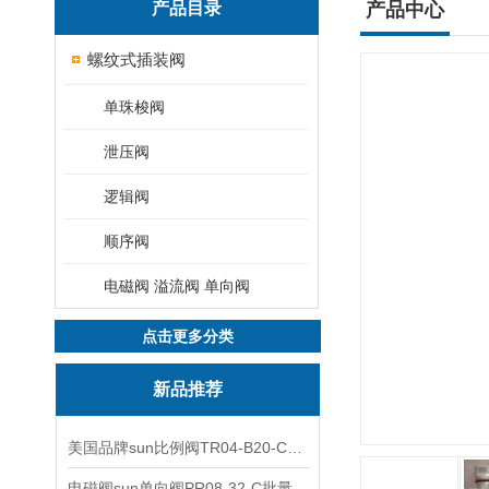
产品目录
产品中心
螺纹式插装阀
单珠梭阀
泄压阀
逻辑阀
顺序阀
电磁阀 溢流阀 单向阀
点击更多分类
新品推荐
美国品牌sun比例阀TR04-B20-C可靠品质
电磁阀sun单向阀PR08-32-C批量出售