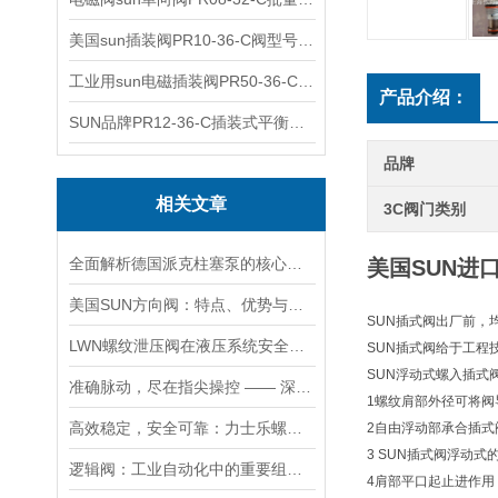
美国sun插装阀PR10-36-C阀型号齐全
工业用sun电磁插装阀PR50-36-C报价
产品介绍：
SUN品牌PR12-36-C插装式平衡阀询价
品牌
相关文章
3C阀门类别
全面解析德国派克柱塞泵的核心结构与高压重载运行优势
美国SUN进
美国SUN方向阀：特点、优势与广泛应用解析
SUN插式阀出厂前，
LWN螺纹泄压阀在液压系统安全保护中的作用及其工作原理详解
SUN插式阀给于工程
SUN浮动式螺入插式
准确脉动，尽在指尖操控 —— 深度剖析力士乐螺纹插装阀的技术魅力
1螺纹肩部外径可将阀
高效稳定，安全可靠：力士乐螺纹插装阀的优性能
2自由浮动部承合插式
3 SUN插式阀浮动
逻辑阀：工业自动化中的重要组成部分
4肩部平口起止进作