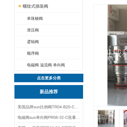
螺纹式插装阀
单珠梭阀
泄压阀
逻辑阀
顺序阀
电磁阀 溢流阀 单向阀
点击更多分类
新品推荐
美国品牌sun比例阀TR04-B20-C可靠品质
电磁阀sun单向阀PR08-32-C批量出售