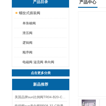
产品目录
产品中心
螺纹式插装阀
单珠梭阀
泄压阀
逻辑阀
顺序阀
电磁阀 溢流阀 单向阀
点击更多分类
新品推荐
美国品牌sun比例阀TR04-B20-C可靠品质
电磁阀sun单向阀PR08-32-C批量出售