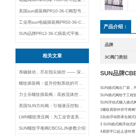
美国sun插装阀PR10-36-C阀型号齐全
工业用sun电磁插装阀PR50-36-C报价
产品介绍：
SUN品牌PR12-36-C插装式平衡阀询价
品牌
相关文章
3C阀门类别
准确脉动，尽在指尖操控 —— 深度剖析力士乐螺纹插装阀的技术魅力
SUN品牌C
螺纹插装阀：提升控制系统的可靠性和效率
SUN插式阀出厂前，
力士乐螺纹插装阀：高效流体控制的关键组件
SUN插式阀给于工程
SUN浮动式螺入插式
美国SUN方向阀：引领液压控制技术的创新与发展
1螺纹肩部外径可将阀
LWN螺纹泄压阀：为工业管道系统提供可靠保护
2自由浮动部承合插式
3 SUN插式阀浮动
SUN螺纹平衡阀CBCGLJN参数介绍
4肩部平口起止进作