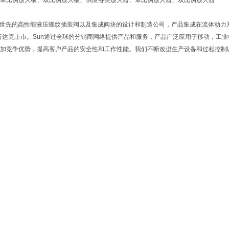
单比例放大板、双比例放大板、供应各类放大器、单比例放大器、双比例放大器
ulics是世先的高性能液压螺纹插装阀以及集成阀块的设计和制造公司，产品集成在流体动
纳斯达克上市。Sun通过全球的分销商网络提供产品和服务，产品广泛应用于移动，工
加竞争优势，提高客户产品的安全性和工作性能。我们不断改进生产设备和过程控制