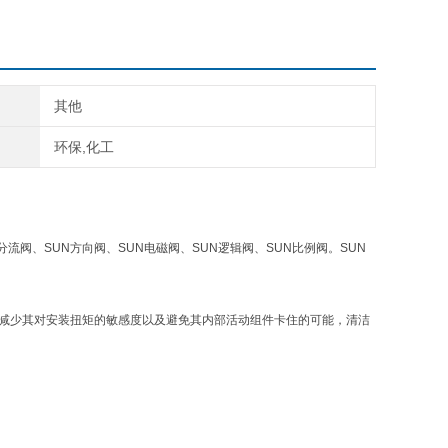
其他
环保,化工
分流阀、SUN方向阀、SUN电磁阀、SUN逻辑阀、SUN比例阀。SUN
，减少其对安装扭矩的敏感度以及避免其内部活动组件卡住的可能，清洁