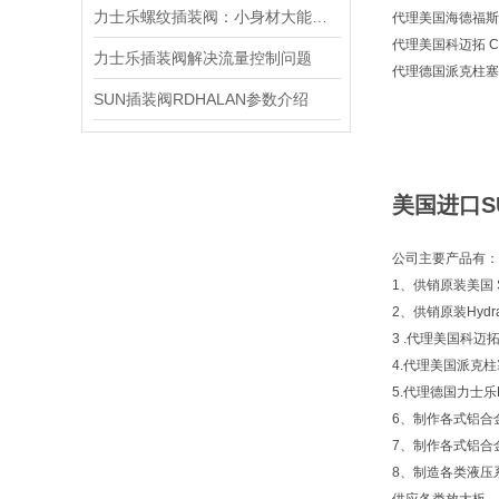
力士乐螺纹插装阀：小身材大能量，掌控流体新势力
代理美国海德福斯 Hy
代理美国科迈拓 Com
力士乐插装阀解决流量控制问题
代理德国派克柱塞泵 
SUN插装阀RDHALAN参数介绍
美国进口S
公司主要产品有：
1、供销原装美国 S
2、供销原装Hyd
3 .代理美国科迈拓 
4.代理美国派克柱塞
5.代理德国力士乐Re
6、制作各式铝合
7、制作各式铝合
8、制造各类液压