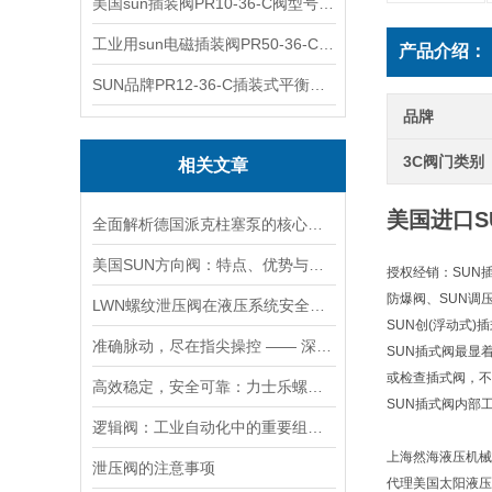
美国sun插装阀PR10-36-C阀型号齐全
工业用sun电磁插装阀PR50-36-C报价
产品介绍：
SUN品牌PR12-36-C插装式平衡阀询价
品牌
3C阀门类别
相关文章
美国进口S
全面解析德国派克柱塞泵的核心结构与高压重载运行优势
美国SUN方向阀：特点、优势与广泛应用解析
授权经销：SUN
防爆阀、SUN调
LWN螺纹泄压阀在液压系统安全保护中的作用及其工作原理详解
SUN创(浮动式
准确脉动，尽在指尖操控 —— 深度剖析力士乐螺纹插装阀的技术魅力
SUN插式阀最显
或检查插式阀，不
高效稳定，安全可靠：力士乐螺纹插装阀的优性能
SUN插式阀内部
逻辑阀：工业自动化中的重要组成部分
上海然海液压机械
泄压阀的注意事项
代理美国太阳液压 Su