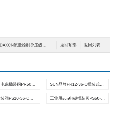
AXCN流量控制导压级阀各种阀
返回顶部
返回列表
工业用sun电磁插装阀PR50-36-C报价
SUN品牌PR12-36-C插装式平衡阀询价
美国sun插装阀PS10-36-C阀型号齐全
工业用sun电磁插装阀PS50-40-C报价