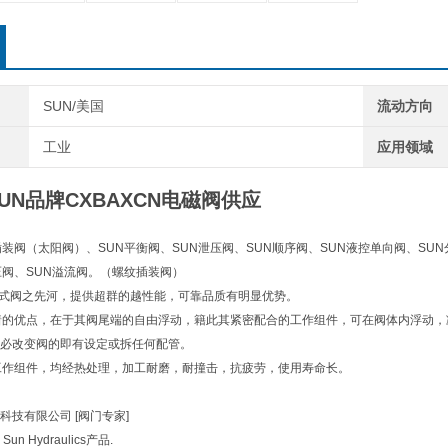
SUN/美国
流动方向
工业
应用领域
UN品牌CXBAXCN电磁阀供应
插装阀（太阳阀）、SUN平衡阀、SUN泄压阀、SUN顺序阀、SUN液控单向阀、SUN
压阀、SUN溢流阀。（螺纹插装阀）
)插式阀之先河，提供超群的越性能，可靠品质有明显优势。
着的优点，在于其阀尾端的自由浮动，籍此其紧密配合的工作组件，可在阀体内浮动
必改变阀的即有设定或拆任何配管。
工作组件，均经热处理，加工耐磨，耐撞击，抗疲劳，使用寿命长。
科技有限公司 [阀门专家]
n Hydraulics产品.