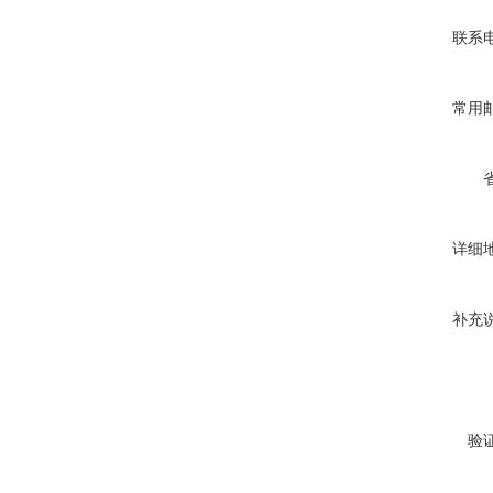
联系
常用
详细
补充
验