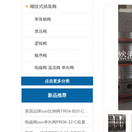
螺纹式插装阀
单珠梭阀
泄压阀
逻辑阀
顺序阀
电磁阀 溢流阀 单向阀
点击更多分类
新品推荐
美国品牌sun比例阀TR04-B20-C可靠品质
电磁阀sun单向阀PR08-32-C批量出售