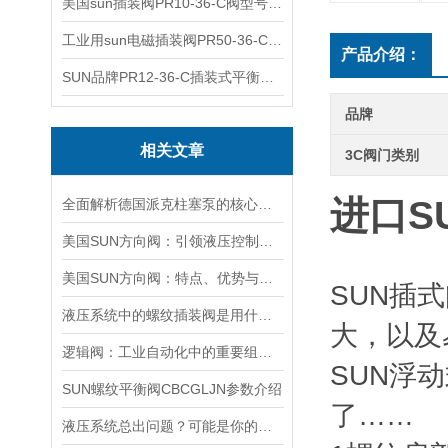
美国sun插装阀PR10-36-C阀型号齐全
工业用sun电磁插装阀PR50-36-C报价
产品介绍：
SUN品牌PR12-36-C插装式平衡阀询价
品牌
相关文章
3C阀门类别
进口S
全面解析德国派克柱塞泵的核心结构与高压重载运行优势
美国SUN方向阀：引领液压控制技术的创新与发展
美国SUN方向阀：特点、优势与广泛应用解析
SUN插
液压系统中的螺纹插装阀是用什么材料做的？
大，以及
逻辑阀：工业自动化中的重要组成部分
SUN浮
SUN螺纹平衡阀CBCGLJN参数介绍
了……
液压系统总出问题？可能是你的美国SUN溢流阀选错了