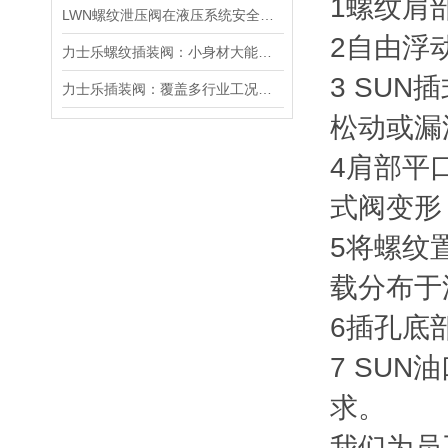
1螺纹肩
LWN螺纹泄压阀在液压系统安全保护中的作用及其工作原理详解
2自由浮
力士乐螺纹插装阀：小身材大能量，掌控流体新势力
3 SU
力士乐插装阀：覆盖多行业工况，液压系统控制核心之选
松动或漏
4肩部平
式阀变形
5将螺纹
载分布于
6插孔底
7 SU
求。
我们为员