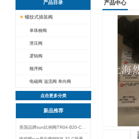
产品目录
产品中心
螺纹式插装阀
单珠梭阀
泄压阀
逻辑阀
顺序阀
电磁阀 溢流阀 单向阀
点击更多分类
新品推荐
美国品牌sun比例阀TR04-B20-C可靠品质
电磁阀sun单向阀PR08-32-C批量出售