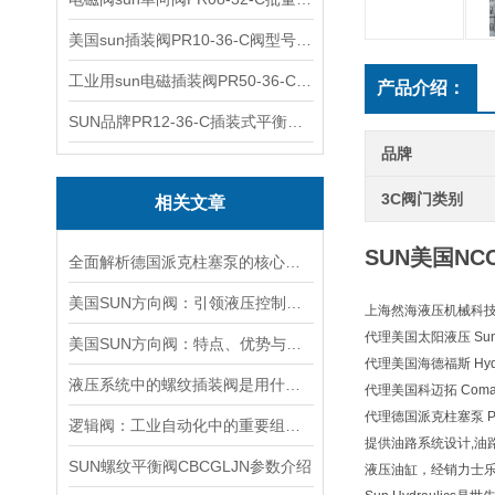
美国sun插装阀PR10-36-C阀型号齐全
工业用sun电磁插装阀PR50-36-C报价
产品介绍：
SUN品牌PR12-36-C插装式平衡阀询价
品牌
3C阀门类别
相关文章
SUN美国NC
全面解析德国派克柱塞泵的核心结构与高压重载运行优势
美国SUN方向阀：引领液压控制技术的创新与发展
上海然海液压机械科技有
代理美国太阳液压 Sun H
美国SUN方向阀：特点、优势与广泛应用解析
代理美国海德福斯 Hydra
液压系统中的螺纹插装阀是用什么材料做的？
代理美国科迈拓 Comat
代理德国派克柱塞泵 Pa
逻辑阀：工业自动化中的重要组成部分
提供油路系统设计,油
SUN螺纹平衡阀CBCGLJN参数介绍
液压油缸，经销力士