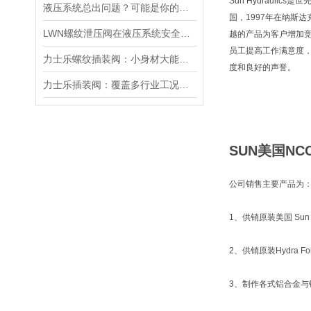
Sun Hydraul
液压系统总出问题？可能是你的美国SUN溢流阀选错了
国，1997年在纳斯
LWN螺纹泄压阀在液压系统安全保护中的作用及其工作原理详解
越的产品为客户增加
员工提高工作满意度
力士乐螺纹插装阀：小身材大能量，掌控流体新势力
度和良好的声誉。
力士乐插装阀：覆盖多行业工况，液压系统控制核心之选
SUN美国NC
公司销售主要产品为
1、供销原装美国 Sun 
2、供销原装Hydra
3、制作各式铝合金与