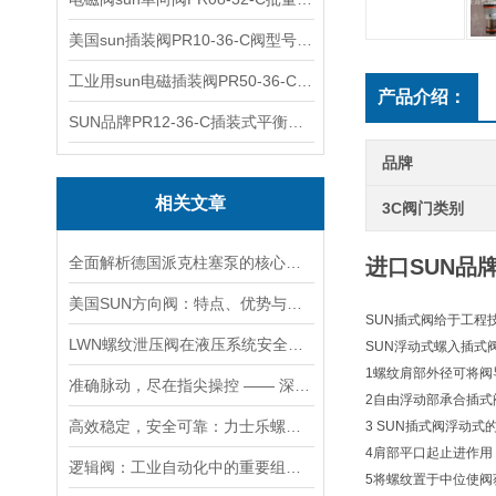
美国sun插装阀PR10-36-C阀型号齐全
工业用sun电磁插装阀PR50-36-C报价
产品介绍：
SUN品牌PR12-36-C插装式平衡阀询价
品牌
相关文章
3C阀门类别
全面解析德国派克柱塞泵的核心结构与高压重载运行优势
进口SUN品
美国SUN方向阀：特点、优势与广泛应用解析
SUN插式阀给于工程
LWN螺纹泄压阀在液压系统安全保护中的作用及其工作原理详解
SUN浮动式螺入插式
1螺纹肩部外径可将阀
准确脉动，尽在指尖操控 —— 深度剖析力士乐螺纹插装阀的技术魅力
2自由浮动部承合插式
高效稳定，安全可靠：力士乐螺纹插装阀的优性能
3 SUN插式阀浮动
4肩部平口起止进作
逻辑阀：工业自动化中的重要组成部分
5将螺纹置于中位使