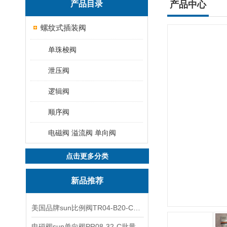
产品目录
产品中心
螺纹式插装阀
单珠梭阀
泄压阀
逻辑阀
顺序阀
电磁阀 溢流阀 单向阀
点击更多分类
新品推荐
美国品牌sun比例阀TR04-B20-C可靠品质
电磁阀sun单向阀PR08-32-C批量出售