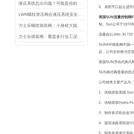
液压系统总出问题？可能是你的美国SUN溢流阀选错了
4、肩部平口起止进
LWN螺纹泄压阀在液压系统安全保护中的作用及其工作原理详解
美国SUN流量控制阀F
制。Sun公司于19
力士乐螺纹插装阀：小身材大能量，掌控流体新势力
流量由1L/min. 
力士乐插装阀：覆盖多行业工况，液压系统控制核心之选
SUN/HF插装阀中国
品，公司在价格与交
美国SUN浮动式插式
SUN插式阀显着的
公司销售主要产品为
1、供销原装美国 Sun 
2、供销原装Hydra
3、制作各式铝合金与
4、提供油路系统设计
5、制造各类液压系