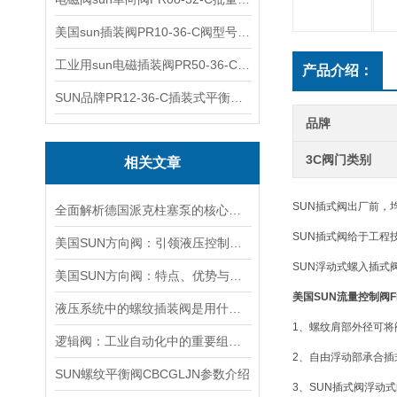
美国sun插装阀PR10-36-C阀型号齐全
工业用sun电磁插装阀PR50-36-C报价
产品介绍：
SUN品牌PR12-36-C插装式平衡阀询价
品牌
3C阀门类别
相关文章
SUN插式阀出厂前，
全面解析德国派克柱塞泵的核心结构与高压重载运行优势
SUN插式阀给于工程
美国SUN方向阀：引领液压控制技术的创新与发展
SUN浮动式螺入插式
美国SUN方向阀：特点、优势与广泛应用解析
美国SUN流量控制阀F
液压系统中的螺纹插装阀是用什么材料做的？
1、螺纹肩部外径可将
逻辑阀：工业自动化中的重要组成部分
2、自由浮动部承合插
SUN螺纹平衡阀CBCGLJN参数介绍
3、SUN插式阀浮动