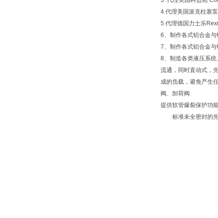
3 .代理美国科迈拓 Com
4.代理美国派克柱塞泵 P
5.代理德国力士乐Rexr
6、制作各式铝合金与
7、制作各式铝合金
8、制造各类液压系统
流通，同时直动式，先
成的负载，避免产生任
阀、卸荷阀
提供软管爆裂保护功
标准未全密封的先导