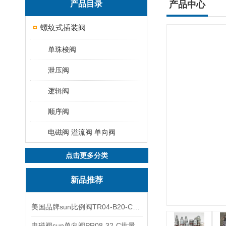
产品目录
产品中心
螺纹式插装阀
单珠梭阀
泄压阀
逻辑阀
顺序阀
电磁阀 溢流阀 单向阀
点击更多分类
新品推荐
美国品牌sun比例阀TR04-B20-C可靠品质
电磁阀sun单向阀PR08-32-C批量出售