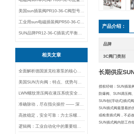
美国sun插装阀PR10-36-C阀型号齐全
工业用sun电磁插装阀PR50-36-C报价
产品介绍：
SUN品牌PR12-36-C插装式平衡阀询价
品牌
相关文章
3C阀门类别
全面解析德国派克柱塞泵的核心结构与高压重载运行优势
长期供应SUN
美国SUN方向阀：特点、优势与广泛应用解析
授权经销：SUN插装阀
LWN螺纹泄压阀在液压系统安全保护中的作用及其工作原理详解
防爆阀、SUN调压阀
SUN创(浮动式)插
准确脉动，尽在指尖操控 —— 深度剖析力士乐螺纹插装阀的技术魅力
SUN插式阀最显着
高效稳定，安全可靠：力士乐螺纹插装阀的优性能
或检查插式阀，不必
SUN插式阀内部工作
逻辑阀：工业自动化中的重要组成部分