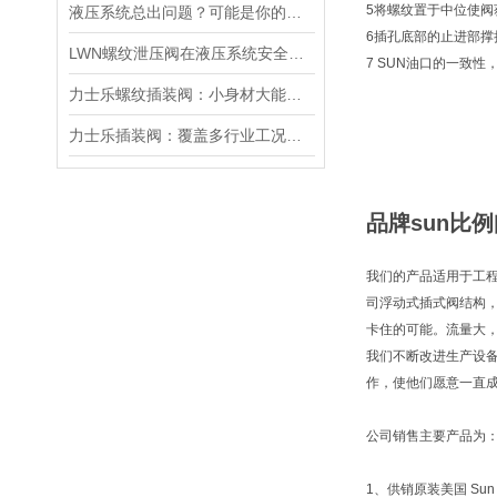
5将螺纹置于中位使
液压系统总出问题？可能是你的美国SUN溢流阀选错了
6插孔底部的止进部
LWN螺纹泄压阀在液压系统安全保护中的作用及其工作原理详解
7 SUN油口的一致
力士乐螺纹插装阀：小身材大能量，掌控流体新势力
力士乐插装阀：覆盖多行业工况，液压系统控制核心之选
品牌sun比例阀
我们的产品适用于工程
司浮动式插式阀结构
卡住的可能。流量大
我们不断改进生产设
作，使他们愿意一直成
公司销售主要产品为
1、供销原装美国 Sun 