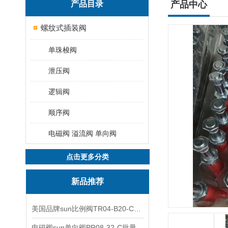
产品目录
产品中心
螺纹式插装阀
单珠梭阀
泄压阀
逻辑阀
顺序阀
电磁阀 溢流阀 单向阀
点击更多分类
新品推荐
美国品牌sun比例阀TR04-B20-C可靠品质
电磁阀sun单向阀PR08-32-C批量出售