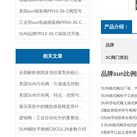
美国sun插装阀PR10-36-C阀型号齐全
工业用sun电磁插装阀PR50-36-C报价
产品介绍：
SUN品牌PR12-36-C插装式平衡阀询价
品牌
相关文章
3C阀门类别
全面解析德国派克柱塞泵的核心结构与高压重载运行优势
品牌sun比例阀
美国SUN方向阀：引领液压控制技术的创新与发展
SUN插式阀出厂前，
美国SUN方向阀：特点、优势与广泛应用解析
SUN插式阀给于工程
SUN浮动式螺入插式
液压系统中的螺纹插装阀是用什么材料做的？
1螺纹肩部外径可将阀
逻辑阀：工业自动化中的重要组成部分
2自由浮动部承合插式
3 SUN插式阀浮动
SUN螺纹平衡阀CBCGLJN参数介绍
4肩部平口起止进作