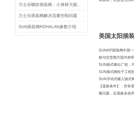
和原则，而这也为Su
力士乐螺纹插装阀：小身材大能量，掌控流体新势力
力士乐插装阀解决流量控制问题
SUN插装阀RDHALAN参数介绍
美国太阳插装阀
SUN/HF插装阀中国
格与交货期方面均有
SUN插式阀出厂前，
SUN插式阀给于工程
SUN浮动式螺入插式
【退换条件】：所有
量问题，仅退换未使