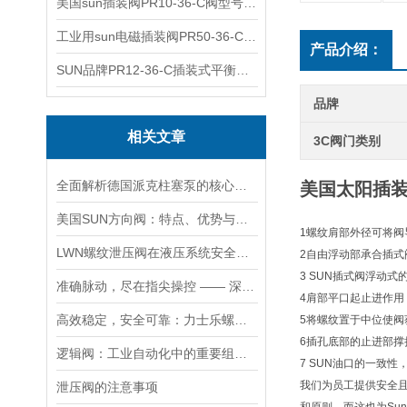
美国sun插装阀PR10-36-C阀型号齐全
工业用sun电磁插装阀PR50-36-C报价
产品介绍：
SUN品牌PR12-36-C插装式平衡阀询价
品牌
相关文章
3C阀门类别
全面解析德国派克柱塞泵的核心结构与高压重载运行优势
美国太阳插装阀
美国SUN方向阀：特点、优势与广泛应用解析
1螺纹肩部外径可将阀
LWN螺纹泄压阀在液压系统安全保护中的作用及其工作原理详解
2自由浮动部承合插式
3 SUN插式阀浮动
准确脉动，尽在指尖操控 —— 深度剖析力士乐螺纹插装阀的技术魅力
4肩部平口起止进作
高效稳定，安全可靠：力士乐螺纹插装阀的优性能
5将螺纹置于中位使
6插孔底部的止进部
逻辑阀：工业自动化中的重要组成部分
7 SUN油口的一致
我们为员工提供安全
泄压阀的注意事项