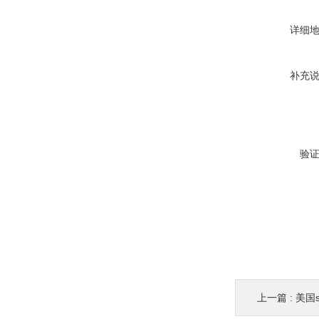
详细
补充
验
上一篇 :
美国s