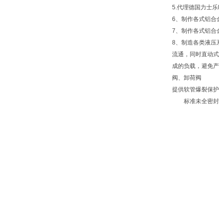
5.代理德国力士乐Re
6、制作各式铝合
7、制作各式铝合
8、制造各类液压
流通，同时直动式
成的负载，避免产
阀、卸荷阀
提供软管爆裂保护
标准未全密封的