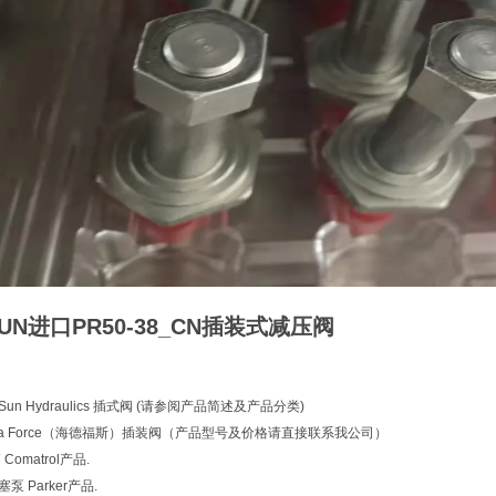
N进口PR50-38_CN插装式减压阀
un Hydraulics 插式阀 (请参阅产品简述及产品分类)
ra Force（海德福斯）插装阀（产品型号及价格请直接联系我公司）
Comatrol产品.
泵 Parker产品.