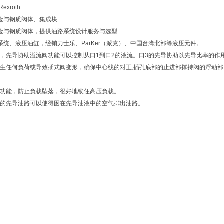
xroth
金与钢质阀体、集成块
金与钢质阀体，提供油路系统设计服务与选型
系统、液压油缸，经销力士乐、ParKer（派克）、中国台湾北部等液压元件。
，先导协助溢流阀功能可以控制从口1到口2的液流。口3的先导协助以先导比率的作
生任何负荷或导致插式阀变形，确保中心线的对正,插孔底部的止进部撑持阀的浮动部
功能，防止负载坠落，很好地锁住高压负载。
先导油路可以使得困在先导油液中的空气排出油路。