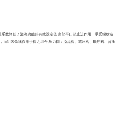
用系数降低了溢流功能的有效设定值 肩部平口起止进作用，承受螺纹造
，而组装铁线仅用于阀之组合,压力阀：溢流阀、减压阀、顺序阀、背压