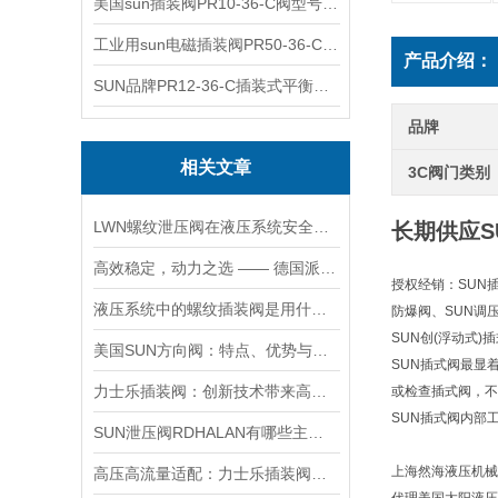
美国sun插装阀PR10-36-C阀型号齐全
工业用sun电磁插装阀PR50-36-C报价
产品介绍：
SUN品牌PR12-36-C插装式平衡阀询价
品牌
相关文章
3C阀门类别
LWN螺纹泄压阀在液压系统安全保护中的作用及其工作原理详解
长期供应SU
高效稳定，动力之选 —— 德国派克柱塞泵，为您的设备赋能
授权经销：SUN
液压系统中的螺纹插装阀是用什么材料做的？
防爆阀、SUN调
SUN创(浮动式
美国SUN方向阀：特点、优势与广泛应用解析
SUN插式阀最显
力士乐插装阀：创新技术带来高效性能
或检查插式阀，不
SUN插式阀内部
SUN泄压阀RDHALAN有哪些主要特点？
上海然海液压机械
高压高流量适配：力士乐插装阀助力船舶与钢铁设备高效运行