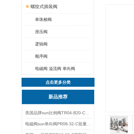
螺纹式插装阀
单珠梭阀
泄压阀
逻辑阀
顺序阀
电磁阀 溢流阀 单向阀
点击更多分类
新品推荐
美国品牌sun比例阀TR04-B20-C可靠品质
电磁阀sun单向阀PR08-32-C批量出售