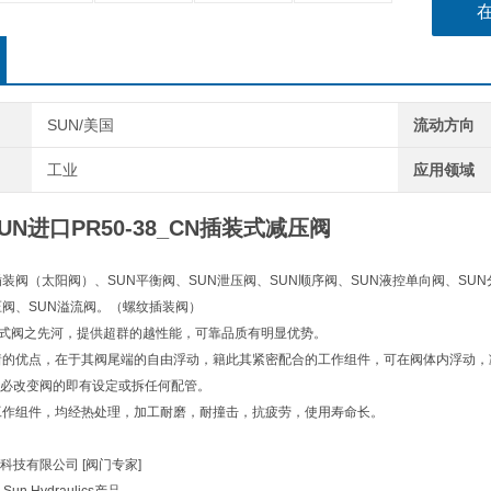
SUN/美国
流动方向
工业
应用领域
N进口PR50-38_CN插装式减压阀
插装阀（太阳阀）、SUN平衡阀、SUN泄压阀、SUN顺序阀、SUN液控单向阀、SUN
压阀、SUN溢流阀。（螺纹插装阀）
)插式阀之先河，提供超群的越性能，可靠品质有明显优势。
着的优点，在于其阀尾端的自由浮动，籍此其紧密配合的工作组件，可在阀体内浮动
必改变阀的即有设定或拆任何配管。
工作组件，均经热处理，加工耐磨，耐撞击，抗疲劳，使用寿命长。
科技有限公司 [阀门专家]