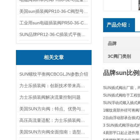
美国sun插装阀PR10-36-C阀型号齐全
工业用sun电磁插装阀PR50-36-C报价
产品介绍：
SUN品牌PR12-36-C插装式平衡阀询价
品牌
3C阀门类别
相关文章
品牌sun比例
SUN螺纹平衡阀CBCGLJN参数介绍
力士乐插装阀：创新技术带来高效性能
SUN插式阀出厂前，
SUN插式阀给于工程
力士乐插装阀解决流量控制问题
SUN浮动式螺入插式
美国SUN方向阀：特点、优势与广泛应用解析
1螺纹肩部外径可将阀
2自由浮动部承合插式
高压高流量适配：力士乐插装阀助力船舶与钢铁设备高效运行
3 SUN插式阀浮动
美国SUN方向阀全面指南：选型要点、安装步骤及维护保养策略
4肩部平口起止进作