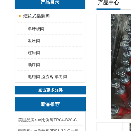
产品目录
产品中心
螺纹式插装阀
单珠梭阀
泄压阀
逻辑阀
顺序阀
电磁阀 溢流阀 单向阀
点击更多分类
新品推荐
美国品牌sun比例阀TR04-B20-C可靠品质
电磁阀sun单向阀PR08-32-C批量出售