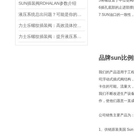
5将螺纹置于中位使
SUN插装阀RDHALAN参数介绍
6插孔底部的止进部
液压系统总出问题？可能是你的美国SUN溢流阀选错了
7 SUN油口的一致
力士乐螺纹插装阀：高效流体控制的关键组件
力士乐螺纹插装阀：提升液压系统效率的关键
品牌sun比例
我们的产品适用于工程
司浮动式插式阀结构
卡住的可能。流量大
我们不断改进生产设
作，使他们愿意一直成
公司销售主要产品为
1、供销原装美国 Sun 