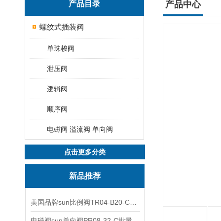
产品目录
产品中心
螺纹式插装阀
单珠梭阀
泄压阀
逻辑阀
顺序阀
电磁阀 溢流阀 单向阀
点击更多分类
新品推荐
美国品牌sun比例阀TR04-B20-C可靠品质
电磁阀sun单向阀PR08-32-C批量出售