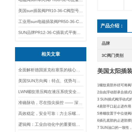
美国sun插装阀PR10-36-C阀型号齐全
工业用sun电磁插装阀PR50-36-C报价
产品介绍：
SUN品牌PR12-36-C插装式平衡阀询价
品牌
相关文章
3C阀门类别
全面解析德国派克柱塞泵的核心结构与高压重载运行优势
美国太阳插装阀
美国SUN方向阀：特点、优势与广泛应用解析
1螺纹肩部外径可将阀
LWN螺纹泄压阀在液压系统安全保护中的作用及其工作原理详解
2自由浮动部承合插式
3 SUN插式阀浮动
准确脉动，尽在指尖操控 —— 深度剖析力士乐螺纹插装阀的技术魅力
4肩部平口起止进作
高效稳定，安全可靠：力士乐螺纹插装阀的优性能
5将螺纹置于中位使
6插孔底部的止进部
逻辑阀：工业自动化中的重要组成部分
7 SUN油口的一致