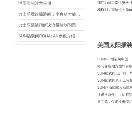
我们为员工提供安全
泄压阀的注意事项
和原则，而这也为Su
力士乐螺纹插装阀：小身材大能量，掌控流体新势力
力士乐插装阀解决流量控制问题
SUN插装阀RDHALAN参数介绍
美国太阳插装阀
SUN/HF插装阀中国
格与交货期方面均有
SUN插式阀出厂前，
SUN插式阀给于工程
SUN浮动式螺入插式
【退换条件】：所有
量问题，仅退换未使