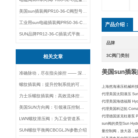
美国sun插装阀PR10-36-C阀型号齐全
工业用sun电磁插装阀PR50-36-C报价
产品介绍：
SUN品牌PR12-36-C插装式平衡阀询价
品牌
3C阀门类别
相关文章
美国sun插装
准确脉动，尽在指尖操控 —— 深度剖析力士乐螺纹插装阀的技术魅力
螺纹插装阀：提升控制系统的可靠性和效率
上海然海液压机械科技有
代理美国太阳液压 Sun H
力士乐螺纹插装阀：高效流体控制的关键组件
代理美国海德福斯 Hydra
美国SUN方向阀：引领液压控制技术的创新与发展
代理美国科迈拓 Comat
代理德国派克柱塞泵 Pa
LWN螺纹泄压阀：为工业管道系统提供可靠保护
sun阀的类型Sun
SUN螺纹平衡阀CBCGLJN参数介绍
量控制阀，放大器，线