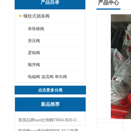
产品目录
产品中心
螺纹式插装阀
单珠梭阀
泄压阀
逻辑阀
顺序阀
电磁阀 溢流阀 单向阀
点击更多分类
新品推荐
美国品牌sun比例阀TR04-B20-C可靠品质
电磁阀sun单向阀PR08-32-C批量出售