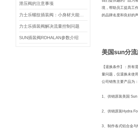
我们提供越的产品为
泄压阀的注意事项
境，帮助员工提高工
力士乐螺纹插装阀：小身材大能量，掌控流体新势力
的品牌名度和良好的
力士乐插装阀解决流量控制问题
SUN插装阀RDHALAN参数介绍
美国sun分流
【退换条件】：所有
量问题，仅退换未使
公司销售主要产品为
1、供销原装美国 Sun 
2、供销原装Hydra
3、制作各式铝合金与