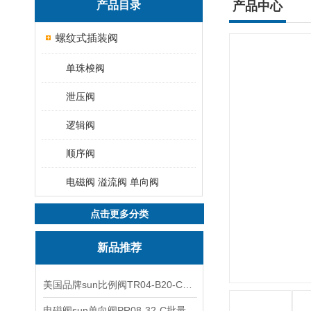
产品目录
产品中心
螺纹式插装阀
单珠梭阀
泄压阀
逻辑阀
顺序阀
电磁阀 溢流阀 单向阀
点击更多分类
新品推荐
美国品牌sun比例阀TR04-B20-C可靠品质
电磁阀sun单向阀PR08-32-C批量出售