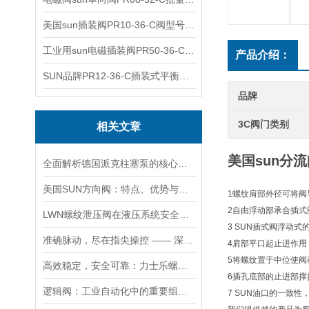
美国sun插装阀PR10-36-C阀型号齐全
工业用sun电磁插装阀PR50-36-C报价
产品介绍：
SUN品牌PR12-36-C插装式平衡阀询价
品牌
3C阀门类别
相关文章
美国sun分流
全面解析德国派克柱塞泵的核心结构与高压重载运行优势
美国SUN方向阀：特点、优势与广泛应用解析
1螺纹肩部外径可将阀
2自由浮动部承合插式
LWN螺纹泄压阀在液压系统安全保护中的作用及其工作原理详解
3 SUN插式阀浮动
准确脉动，尽在指尖操控 —— 深度剖析力士乐螺纹插装阀的技术魅力
4肩部平口起止进作
5将螺纹置于中位使
高效稳定，安全可靠：力士乐螺纹插装阀的优性能
6插孔底部的止进部
逻辑阀：工业自动化中的重要组成部分
7 SUN油口的一致