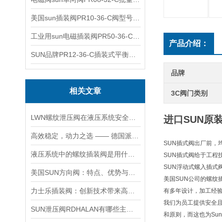
美国sun插装阀PR10-36-C阀型号齐全
工业用sun电磁插装阀PR50-36-C报价
产品介绍：
SUN品牌PR12-36-C插装式平衡阀询价
品牌
相关文章
3C阀门类别
LWN螺纹泄压阀在液压系统安全保护中的作用及其工作原理详解
进口SUN原装P
高效稳定，动力之选 —— 德国派克柱塞泵，为您的设备赋能
SUN插式阀出厂前，
液压系统中的螺纹插装阀是用什么材料做的？
SUN插式阀给于工程
SUN浮动式螺入插式
美国SUN方向阀：特点、优势与广泛应用解析
美国SUN公司的螺纹
力士乐插装阀：创新技术带来高效性能
有多年设计，加工经
我们为员工提供安全
SUN泄压阀RDHALAN有哪些主要特点？
和原则，而这也为Su