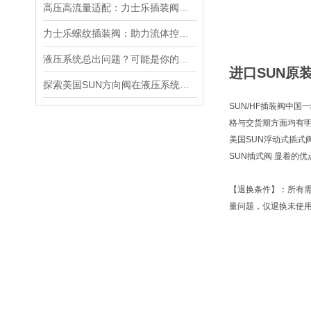
高压高流量适配：力士乐插装阀助力船舶与钢铁设备高效运行
力士乐螺纹插装阀：助力流体控制实现智能化
液压系统总出问题？可能是你的美国SUN溢流阀选错了
进口SUN原装P
探索美国SUN方向阀在液压系统中的重要性
SUN/HF插装阀中国
格与交货期方面均有
美国SUN浮动式插式
SUN插式阀 显着的
【退换条件】：所有
量问题，仅退换未使