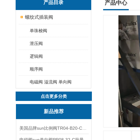
产品目录
产品中心
螺纹式插装阀
单珠梭阀
泄压阀
逻辑阀
顺序阀
电磁阀 溢流阀 单向阀
点击更多分类
新品推荐
美国品牌sun比例阀TR04-B20-C可靠品质
电磁阀sun单向阀PR08-32-C批量出售