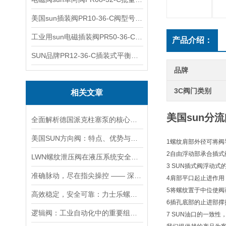
美国sun插装阀PR10-36-C阀型号齐全
工业用sun电磁插装阀PR50-36-C报价
产品介绍：
SUN品牌PR12-36-C插装式平衡阀询价
品牌
3C阀门类别
相关文章
美国sun分流
全面解析德国派克柱塞泵的核心结构与高压重载运行优势
美国SUN方向阀：特点、优势与广泛应用解析
1螺纹肩部外径可将阀
2自由浮动部承合插式
LWN螺纹泄压阀在液压系统安全保护中的作用及其工作原理详解
3 SUN插式阀浮动
准确脉动，尽在指尖操控 —— 深度剖析力士乐螺纹插装阀的技术魅力
4肩部平口起止进作
5将螺纹置于中位使
高效稳定，安全可靠：力士乐螺纹插装阀的优性能
6插孔底部的止进部
逻辑阀：工业自动化中的重要组成部分
7 SUN油口的一致