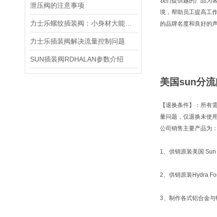
我们提供越的产品为
泄压阀的注意事项
境，帮助员工提高工
力士乐螺纹插装阀：小身材大能量，掌控流体新势力
的品牌名度和良好的
力士乐插装阀解决流量控制问题
SUN插装阀RDHALAN参数介绍
美国sun分流
【退换条件】：所有
量问题，仅退换未使
公司销售主要产品为
1、供销原装美国 Sun 
2、供销原装Hydra
3、制作各式铝合金与