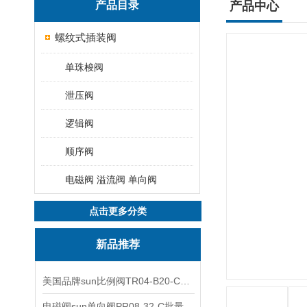
产品目录
产品中心
螺纹式插装阀
单珠梭阀
泄压阀
逻辑阀
顺序阀
电磁阀 溢流阀 单向阀
点击更多分类
新品推荐
美国品牌sun比例阀TR04-B20-C可靠品质
电磁阀sun单向阀PR08-32-C批量出售