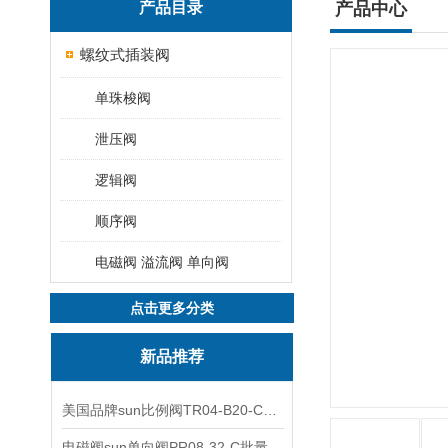
产品目录
产品中心
螺纹式插装阀
单珠梭阀
泄压阀
逻辑阀
顺序阀
电磁阀 溢流阀 单向阀
点击更多分类
新品推荐
美国品牌sun比例阀TR04-B20-C可靠品质
电磁阀sun单向阀PR08-32-C批量出售