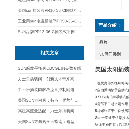
美国sun插装阀PR10-36-C阀型号齐全
工业用sun电磁插装阀PR50-36-C报价
产品介绍：
SUN品牌PR12-36-C插装式平衡阀询价
品牌
相关文章
3C阀门类别
SUN螺纹平衡阀CBCGLJN参数介绍
美国太阳插装阀
力士乐插装阀：创新技术带来高效性能
1螺纹肩部外径可将阀
力士乐插装阀解决流量控制问题
2自由浮动部承合插式
3 SUN插式阀浮动
美国SUN方向阀：特点、优势与广泛应用解析
4肩部平口起止进作
高压高流量适配：力士乐插装阀助力船舶与钢铁设备高效运行
5将螺纹置于中位使
Sun一直处于信息技
美国SUN方向阀全面指南：选型要点、安装步骤及维护保养策略
这缘于她拥有：以网