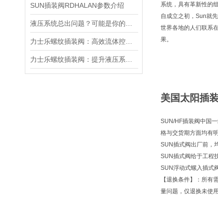
系统，具有革新性的
SUN插装阀RDHALAN参数介绍
自成立之初，Sun就
液压系统总出问题？可能是你的美国SUN溢流阀选错了
世界各地的人们联系
果。
力士乐螺纹插装阀：高效流体控制的关键组件
力士乐螺纹插装阀：提升液压系统效率的关键
美国太阳插装阀
SUN/HF插装阀中国
格与交货期方面均有
SUN插式阀出厂前，
SUN插式阀给于工程
SUN浮动式螺入插式
【退换条件】：所有
量问题，仅退换未使