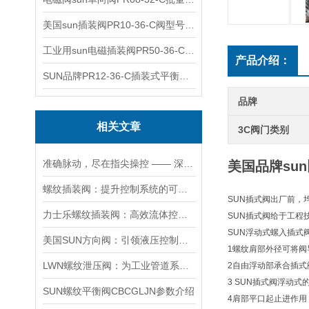
美国sun插装阀PR10-36-C阀型号齐全
工业用sun电磁插装阀PR50-36-C报价
产品介绍：
SUN品牌PR12-36-C插装式平衡阀询价
品牌
相关文章
3C阀门类别
准确脉动，尽在指尖操控 —— 深度剖析力士乐螺纹插装阀的技术魅力
美国品牌sun
螺纹插装阀：提升控制系统的可靠性和效率
SUN插式阀出厂前，
力士乐螺纹插装阀：高效流体控制的关键组件
SUN插式阀给于工程
SUN浮动式螺入插式
美国SUN方向阀：引领液压控制技术的创新与发展
1螺纹肩部外径可将阀
LWN螺纹泄压阀：为工业管道系统提供可靠保护
2自由浮动部承合插式
3 SUN插式阀浮动
SUN螺纹平衡阀CBCGLJN参数介绍
4肩部平口起止进作