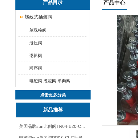
产品目录
产品中心
螺纹式插装阀
单珠梭阀
泄压阀
逻辑阀
顺序阀
电磁阀 溢流阀 单向阀
点击更多分类
新品推荐
美国品牌sun比例阀TR04-B20-C可靠品质
电磁阀sun单向阀PR08-32-C批量出售