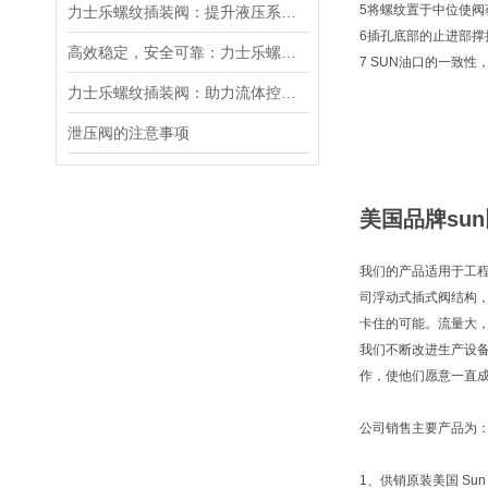
5将螺纹置于中位使
力士乐螺纹插装阀：提升液压系统效率的关键
6插孔底部的止进部
高效稳定，安全可靠：力士乐螺纹插装阀的优性能
7 SUN油口的一致
力士乐螺纹插装阀：助力流体控制实现智能化
泄压阀的注意事项
美国品牌sun
我们的产品适用于工程
司浮动式插式阀结构
卡住的可能。流量大
我们不断改进生产设
作，使他们愿意一直成
公司销售主要产品为
1、供销原装美国 Sun 