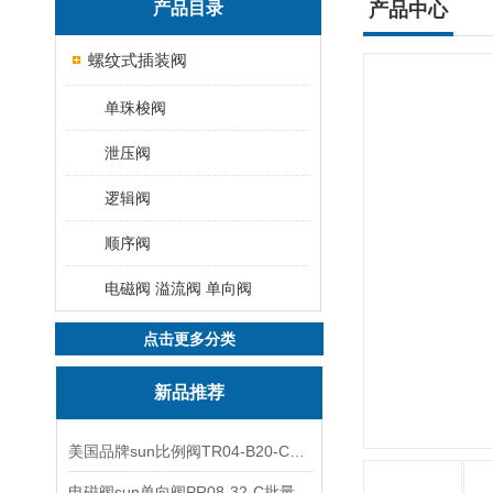
产品目录
产品中心
螺纹式插装阀
单珠梭阀
泄压阀
逻辑阀
顺序阀
电磁阀 溢流阀 单向阀
点击更多分类
新品推荐
美国品牌sun比例阀TR04-B20-C可靠品质
电磁阀sun单向阀PR08-32-C批量出售