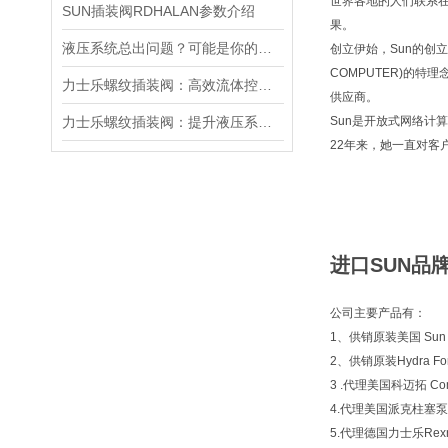
世界各地的人们联系
SUN插装阀RDHALAN参数介绍
果。
液压系统总出问题？可能是你的美国SUN溢流阀选错了
创立伊始，Sun的创立者
COMPUTER)的
力士乐螺纹插装阀：高效流体控制的关键组件
供应商。
力士乐螺纹插装阀：提升液压系统效率的关键
Sun是开放式网络计
22年来，她一直对客
进口SUN品牌
公司主要产品有：
1、供销原装美国 Sun 
2、供销原装Hydra
3 .代理美国科迈拓 Com
4.代理美国派克柱塞泵 P
5.代理德国力士乐Rexr