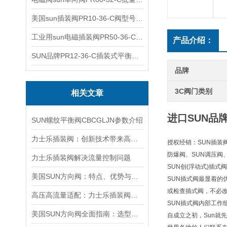
美国sun插装阀PR10-36-C阀型号齐全
工业用sun电磁插装阀PR50-36-C报价
产品介绍：
SUN品牌PR12-36-C插装式平衡阀询价
品牌
3C阀门类别
相关文章
进口SUN品牌
SUN螺纹平衡阀CBCGLJN参数介绍
力士乐插装阀：创新技术带来高效性能
授权经销：SUN插装阀
防爆阀、SUN调压阀
力士乐插装阀解决流量控制问题
SUN创(浮动式)插
美国SUN方向阀：特点、优势与广泛应用解析
SUN插式阀最显着
或检查插式阀，不必
高压高流量适配：力士乐插装阀助力船舶与钢铁设备高效运行
SUN插式阀内部工作
美国SUN方向阀全面指南：选型要点、安装步骤及维护保养策略
自成立之初，Sun就