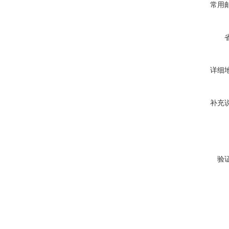
常用
详细
补充
验