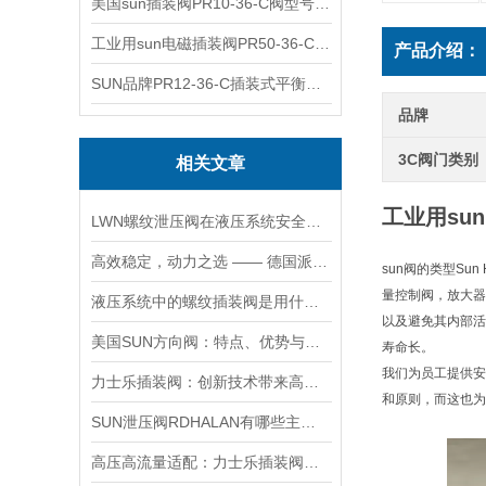
美国sun插装阀PR10-36-C阀型号齐全
工业用sun电磁插装阀PR50-36-C报价
产品介绍：
SUN品牌PR12-36-C插装式平衡阀询价
品牌
3C阀门类别
相关文章
工业用sun
LWN螺纹泄压阀在液压系统安全保护中的作用及其工作原理详解
高效稳定，动力之选 —— 德国派克柱塞泵，为您的设备赋能
sun阀的类型S
量控制阀，放大器
液压系统中的螺纹插装阀是用什么材料做的？
以及避免其内部活
美国SUN方向阀：特点、优势与广泛应用解析
寿命长。
我们为员工提供安
力士乐插装阀：创新技术带来高效性能
和原则，而这也为
SUN泄压阀RDHALAN有哪些主要特点？
高压高流量适配：力士乐插装阀助力船舶与钢铁设备高效运行