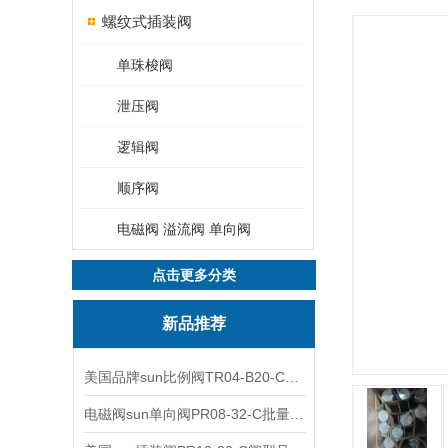
螺纹式插装阀
单珠梭阀
泄压阀
逻辑阀
顺序阀
电磁阀 溢流阀 单向阀
点击更多分类
新品推荐
美国品牌sun比例阀TR04-B20-C可靠品质
电磁阀sun单向阀PR08-32-C批量出售