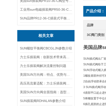
美国sun插装阀PR10-36-C阀型号齐全
工业用sun电磁插装阀PR50-36-C报价
产品介绍：
SUN品牌PR12-36-C插装式平衡阀询价
品牌
3C阀门类别
相关文章
美国品牌su
SUN螺纹平衡阀CBCGLJN参数介绍
力士乐插装阀：创新技术带来高效性能
SUN插式阀出厂
SUN插式阀给于
力士乐插装阀解决流量控制问题
SUN浮动式螺入
美国SUN方向阀：特点、优势与广泛应用解析
1螺纹肩部外径可
2自由浮动部承合
高压高流量适配：力士乐插装阀助力船舶与钢铁设备高效运行
3 SUN插式阀
美国SUN方向阀全面指南：选型要点、安装步骤及维护保养策略
4肩部平口起止进
5将螺纹置于中位
SUN插装阀RDHALAN参数介绍
6插孔底部的止进