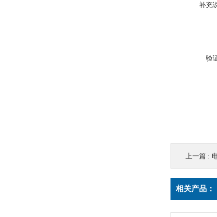
补充
验
上一篇 :
电
相关产品：