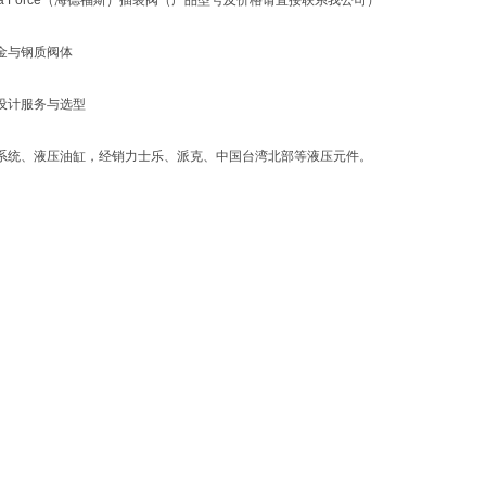
ra Force（海德福斯）插装阀（产品型号及价格请直接联系我公司）
金与钢质阀体
设计服务与选型
系统、液压油缸，经销力士乐、派克、中国台湾北部等液压元件。