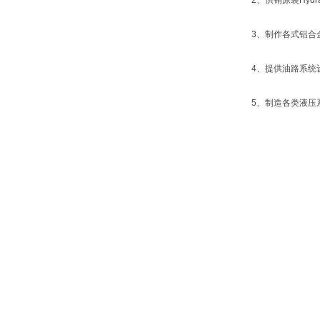
2、供销原装Hyd
3、制作各式铝合
4、提供油路系统
5、制造各类液压