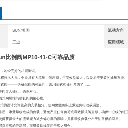
SUN/美国
流动方向
工业
应用领域
n比例阀MP10-41-C可靠品质
前，均经完好的功能测试。
工程技术人员，创造具有大流量，低压损，空间效益最大，以及易于安装的油压系统。
插式阀———为确保阀的可靠性，SUN插式阀插孔考虑了……
将阀导入插孔，确保对心。
插式阀尾端与插孔间的偏心度。
浮动式的设计允许较高的安装扭矩，使阀更能确实上紧避免松动或漏油。
作用，承受螺纹造成的负载，避免产生任何负荷或导致插式阀变形，确保中心线的对
使阀获得最大的流量能力减少偏心度的影响，并将螺纹负载分布于油路板的深层。
部撑持阀的浮动部，而组装铁线仅用于阀之组合。