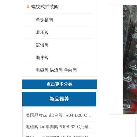
螺纹式插装阀
单珠梭阀
泄压阀
逻辑阀
顺序阀
电磁阀 溢流阀 单向阀
点击更多分类
新品推荐
美国品牌sun比例阀TR04-B20-C可靠品质
电磁阀sun单向阀PR08-32-C批量出售