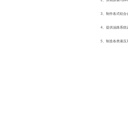
2、供销原装Hyd
3、制作各式铝合
4、提供油路系统
5、制造各类液压