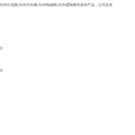
,SUN分流阀,SUN方向阀,SUN电磁阀,SUN逻辑阀等多种产品，公司在价
结