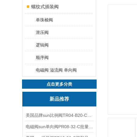
螺纹式插装阀
单珠梭阀
泄压阀
逻辑阀
顺序阀
电磁阀 溢流阀 单向阀
点击更多分类
新品推荐
美国品牌sun比例阀TR04-B20-C可靠品质
电磁阀sun单向阀PR08-32-C批量出售