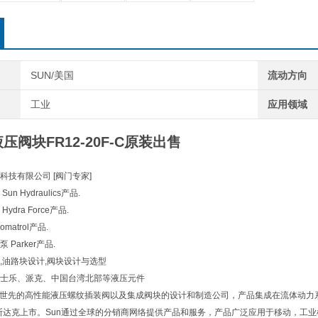
SUN/美国
流动方向
工业
应用领域
压阀块FR12-20F-C原装出售
科技有限公司 [阀门专家]
n Hydraulics产品.
dra Force产品.
atrol产品.
Parker产品.
,油路块设计,阀块设计与选型
士乐、派克、中国台湾北部等液压元件
ulics是世先的高性能液压螺纹插装阀以及集成阀块的设计和制造公司，产品集成在流体动
纳斯达克上市。Sun通过全球的分销商网络提供产品和服务，产品广泛应用于移动，工