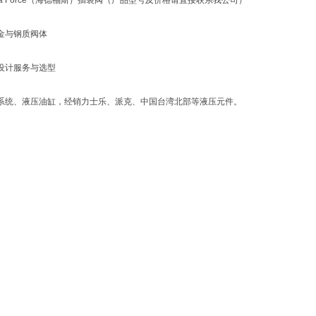
ra Force（海德福斯）插装阀（产品型号及价格请直接联系我公司）
金与钢质阀体
设计服务与选型
系统、液压油缸，经销力士乐、派克、中国台湾北部等液压元件。