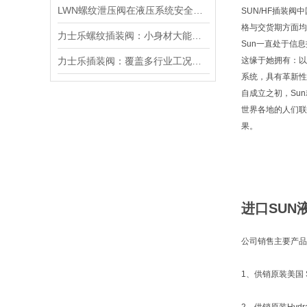
LWN螺纹泄压阀在液压系统安全保护中的作用及其工作原理详解
SUN/HF插装阀
格与交货期方面均
力士乐螺纹插装阀：小身材大能量，掌控流体新势力
Sun一直处于信
力士乐插装阀：覆盖多行业工况，液压系统控制核心之选
这缘于她拥有：以
系统，具有革新性
自成立之初，Su
世界各地的人们联
果。
进口SUN液
公司销售主要产品
1、供销原装美国 S