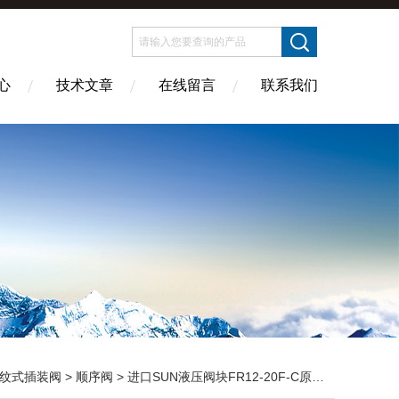
心
技术文章
在线留言
联系我们
纹式插装阀
>
顺序阀
> 进口SUN液压阀块FR12-20F-C原装出售