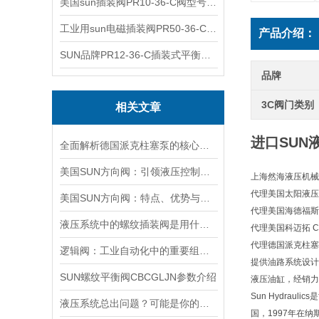
美国sun插装阀PR10-36-C阀型号齐全
工业用sun电磁插装阀PR50-36-C报价
产品介绍：
SUN品牌PR12-36-C插装式平衡阀询价
品牌
3C阀门类别
相关文章
进口SUN液
全面解析德国派克柱塞泵的核心结构与高压重载运行优势
美国SUN方向阀：引领液压控制技术的创新与发展
上海然海液压机械
代理美国太阳液压 Su
美国SUN方向阀：特点、优势与广泛应用解析
代理美国海德福斯 Hy
液压系统中的螺纹插装阀是用什么材料做的？
代理美国科迈拓 Com
代理德国派克柱塞泵 
逻辑阀：工业自动化中的重要组成部分
提供油路系统设计
SUN螺纹平衡阀CBCGLJN参数介绍
液压油缸，经销力
Sun Hydra
液压系统总出问题？可能是你的美国SUN溢流阀选错了
国，1997年在