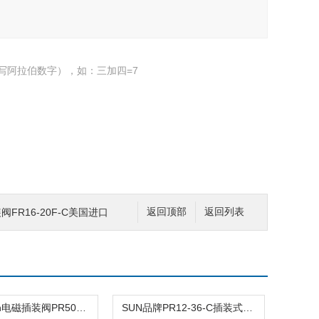
写阿拉伯数字），如：三加四=7
阀FR16-20F-C美国进口
返回顶部
返回列表
工业用sun电磁插装阀PR50-36-C报价
SUN品牌PR12-36-C插装式平衡阀询价