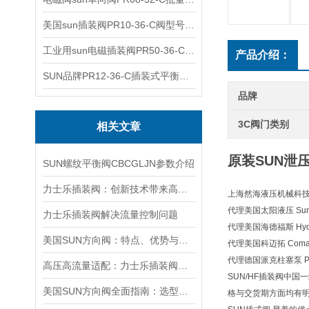
美国sun插装阀PR10-36-C阀型号齐全
工业用sun电磁插装阀PR50-36-C报价
产品介绍：
SUN品牌PR12-36-C插装式平衡阀询价
品牌
3C阀门类别
相关文章
原装SUN泄压
SUN螺纹平衡阀CBCGLJN参数介绍
力士乐插装阀：创新技术带来高效性能
上海然海液压机械科技有
代理美国太阳液压 Sun H
力士乐插装阀解决流量控制问题
代理美国海德福斯 Hydra
美国SUN方向阀：特点、优势与广泛应用解析
代理美国科迈拓 Comat
代理德国派克柱塞泵 Pa
高压高流量适配：力士乐插装阀助力船舶与钢铁设备高效运行
SUN/HF插装阀中国
美国SUN方向阀全面指南：选型要点、安装步骤及维护保养策略
格与交货期方面均有