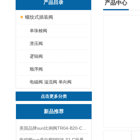
产品目录
产品中心
螺纹式插装阀
单珠梭阀
泄压阀
逻辑阀
顺序阀
电磁阀 溢流阀 单向阀
点击更多分类
新品推荐
美国品牌sun比例阀TR04-B20-C可靠品质
电磁阀sun单向阀PR08-32-C批量出售