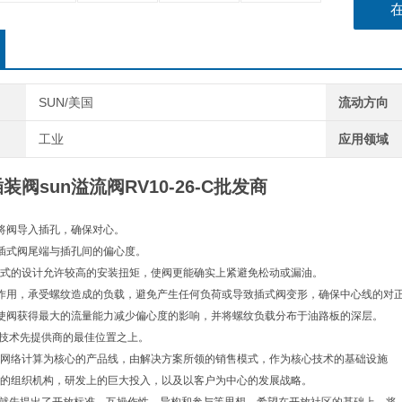
SUN/美国
流动方向
工业
应用领域
阀sun溢流阀RV10-26-C批发商
将阀导入插孔，确保对心。
插式阀尾端与插孔间的偏心度。
浮动式的设计允许较高的安装扭矩，使阀更能确实上紧避免松动或漏油。
作用，承受螺纹造成的负载，避免产生任何负荷或导致插式阀变形，确保中心线的对
使阀获得最大的流量能力减少偏心度的影响，并将螺纹负载分布于油路板的深层。
息技术先提供商的最佳位置之上。
网络计算为核心的产品线，由解决方案所领的销售模式，作为核心技术的基础设施
的组织机构，研发上的巨大投入，以及以客户为中心的发展战略。