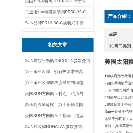
美国sun插装阀PR10-36-C阀型号齐全
工业用sun电磁插装阀PR50-36-C报价
产品介绍：
SUN品牌PR12-36-C插装式平衡阀询价
品牌
相关文章
3C阀门类别
SUN螺纹平衡阀CBCGLJN参数介绍
美国太阳插装
力士乐插装阀：创新技术带来高效性能
1螺纹肩部外径可
力士乐插装阀解决流量控制问题
2自由浮动部承合
3 SUN插式阀
美国SUN方向阀：特点、优势与广泛应用解析
4肩部平口起止进
高压高流量适配：力士乐插装阀助力船舶与钢铁设备高效运行
5将螺纹置于中位
Sun一直处于信
美国SUN方向阀全面指南：选型要点、安装步骤及维护保养策略
这缘于她拥有：以
系统，具有革新性
SUN插装阀RDHALAN参数介绍