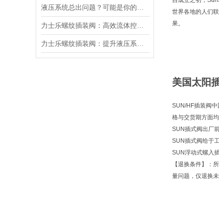
自成立之初，Su
液压系统总出问题？可能是你的美国SUN溢流阀选错了
世界各地的人们联
果。
力士乐螺纹插装阀：高效流体控制的关键组件
力士乐螺纹插装阀：提升液压系统效率的关键
美国太阳插装
SUN/HF插装阀
格与交货期方面均
SUN插式阀出厂
SUN插式阀给于
SUN浮动式螺入
【退换条件】：所
量问题，仅退换未