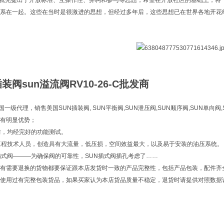
n就先提出了开放标准、互操作性、异构和参与等思想，希望在开放社区的基础上，将
系在一起。这些在当时是很激进的思想，但经过多年后，这些思想已在世界各地开花
阀sun溢流阀RV10-26-C批发商
中国一级代理，销售美国SUN插装阀, SUN平衡阀,SUN泄压阀,SUN顺序阀,SUN单向阀
有明显优势；
前，均经完好的功能测试。
工程技术人员，创造具有大流量，低压损，空间效益最大，以及易于安装的油压系统。
插式阀———为确保阀的可靠性，SUN插式阀插孔考虑了……
有需要退换的货物都要保证跟本店发货时一致的产品完整性，包括产品包装，配件齐
使用过有完整包装货品，如果买家认为本店货品质量不稳定，退货时请提供对照数据