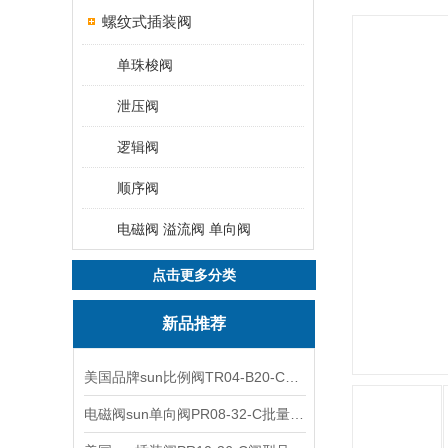
螺纹式插装阀
单珠梭阀
泄压阀
逻辑阀
顺序阀
电磁阀 溢流阀 单向阀
点击更多分类
新品推荐
美国品牌sun比例阀TR04-B20-C可靠品质
电磁阀sun单向阀PR08-32-C批量出售