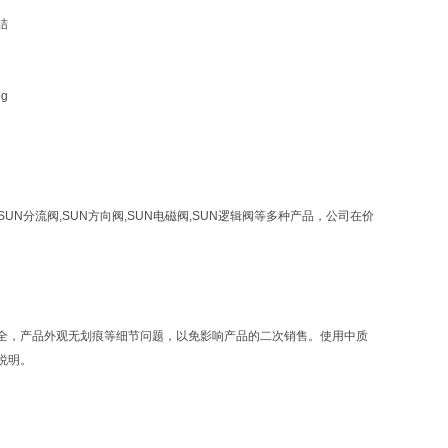
结
,SUN分流阀,SUN方向阀,SUN电磁阀,SUN逻辑阀等多种产品，公司在价
全，产品外观无划痕等细节问题，以免影响产品的二次销售。使用中质
说明。