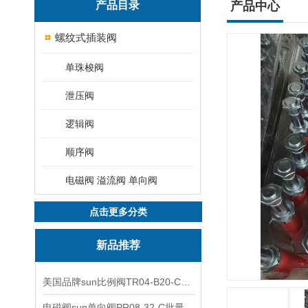
产品目录
产品中心
螺纹式插装阀
单珠梭阀
泄压阀
逻辑阀
顺序阀
电磁阀 溢流阀 单向阀
点击更多分类
新品推荐
美国品牌sun比例阀TR04-B20-C可靠品质
电磁阀sun单向阀PR08-32-C批量出售