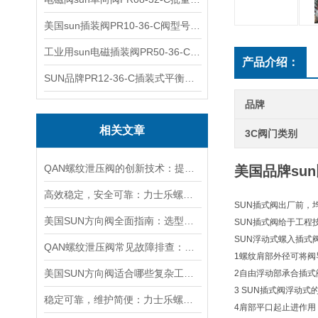
美国sun插装阀PR10-36-C阀型号齐全
工业用sun电磁插装阀PR50-36-C报价
产品介绍：
SUN品牌PR12-36-C插装式平衡阀询价
品牌
相关文章
3C阀门类别
QAN螺纹泄压阀的创新技术：提升工业流体控制的效率与可靠性
美国品牌sun
高效稳定，安全可靠：力士乐螺纹插装阀的优性能
SUN插式阀出厂前，
美国SUN方向阀全面指南：选型要点、安装步骤及维护保养策略
SUN插式阀给于工程
SUN浮动式螺入插式
QAN螺纹泄压阀常见故障排查：阀芯保养、密封更换与压力校准实用技巧
1螺纹肩部外径可将阀
美国SUN方向阀适合哪些复杂工况？
2自由浮动部承合插式
3 SUN插式阀浮动
稳定可靠，维护简便：力士乐螺纹插装阀为工业液压系统提供持久保障
4肩部平口起止进作