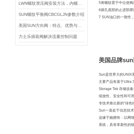
5将螺纹置于中位使
LWN螺纹泄压阀安装方法，内螺纹外螺纹管路对接调试安装操作教程
6插孔底部的止进部
SUN螺纹平衡阀CBCGLJN参数介绍
7 SUN油口的一致
美国SUN方向阀：特点、优势与广泛应用解析
力士乐插装阀解决流量控制问题
美国品牌sun
Sun是世界大的UNI
主要产品有基于Ultra 
Storage Tek 存
缩放性、安全性和可用
专技术推出新的“绿色
Sun一直处于信息技
这缘于她拥有：以网
系统，具有革新性的