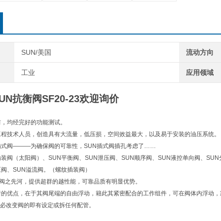
SUN/美国
流动方向
工业
应用领域
UN抗衡阀SF20-23欢迎询价
前，均经完好的功能测试。
工程技术人员，创造具有大流量，低压损，空间效益最大，以及易于安装的油压系统。
插式阀———为确保阀的可靠性，SUN插式阀插孔考虑了……
插装阀（太阳阀）、SUN平衡阀、SUN泄压阀、SUN顺序阀、SUN液控单向阀、SUN
压阀、SUN溢流阀。（螺纹插装阀）
插式阀之先河，提供超群的越性能，可靠品质有明显优势。
着的优点，在于其阀尾端的自由浮动，籍此其紧密配合的工作组件，可在阀体内浮动
必改变阀的即有设定或拆任何配管。