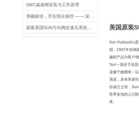
SMC减速阀安装与工作原理
准确脉动，尽在指尖操控 —— 深度剖析力士乐螺纹插装阀的技术魅力
美国原装S
探索美国SUN方向阀在液压系统中的重要性
Sun Hydra
国，1997年在
越的产品为客户增
Sun一直处于信
这缘于她拥有：以
系统，具有革新性
自成立之初，Su
世界各地的人们联
果。