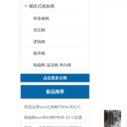
螺纹式插装阀
单珠梭阀
泄压阀
逻辑阀
顺序阀
电磁阀 溢流阀 单向阀
点击更多分类
新品推荐
美国品牌sun比例阀TR04-B20-C可靠品质
电磁阀sun单向阀PR08-32-C批量出售