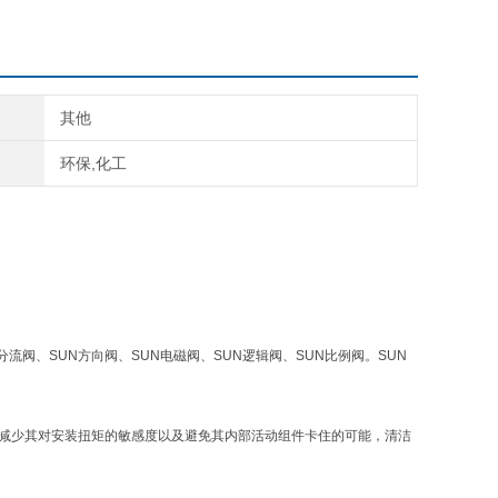
其他
环保,化工
分流阀、SUN方向阀、SUN电磁阀、SUN逻辑阀、SUN比例阀。SUN
，减少其对安装扭矩的敏感度以及避免其内部活动组件卡住的可能，清洁