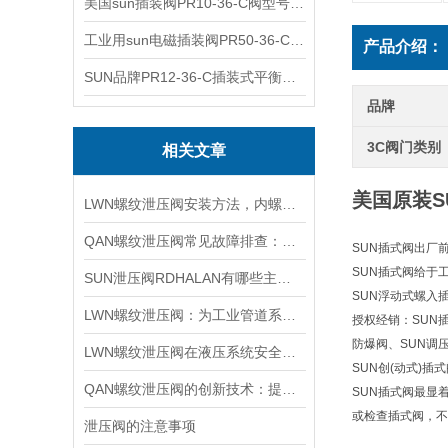
美国sun插装阀PR10-36-C阀型号齐全
工业用sun电磁插装阀PR50-36-C报价
产品介绍：
SUN品牌PR12-36-C插装式平衡阀询价
品牌
3C阀门类别
相关文章
美国原装S
LWN螺纹泄压阀安装方法，内螺纹外螺纹管路对接调试安装操作教程
QAN螺纹泄压阀常见故障排查：阀芯保养、密封更换与压力校准实用技巧
SUN插式阀出厂
SUN插式阀给于
SUN泄压阀RDHALAN有哪些主要特点？
SUN浮动式螺入
LWN螺纹泄压阀：为工业管道系统提供可靠保护
授权经销：SUN
防爆阀、SUN调
LWN螺纹泄压阀在液压系统安全保护中的作用及其工作原理详解
SUN创(动式)
QAN螺纹泄压阀的创新技术：提升工业流体控制的效率与可靠性
SUN插式阀最显
或检查插式阀，不
泄压阀的注意事项