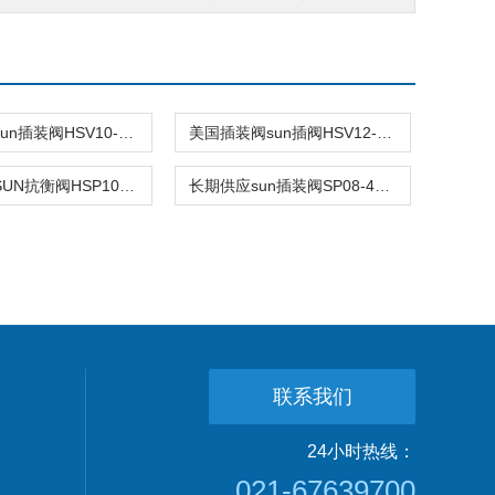
长期供应sun插装阀HSV10-24美国进口
美国插装阀sun插阀HSV12-29订购单
美国原装SUN抗衡阀HSP10-47C欢迎询价
长期供应sun插装阀SP08-47DL美国进口
联系我们
24小时热线：
021-67639700