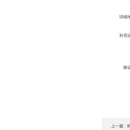
详细
补充
验
上一篇 :
长