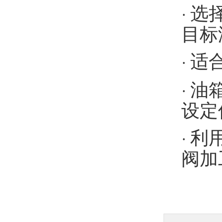
选
·
目标
适
·
油
·
设定
利
·
阀加