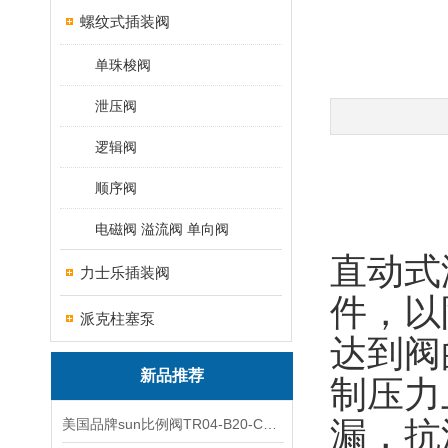
螺纹式插装阀
单珠梭阀
泄压阀
逻辑阀
顺序阀
电磁阀 溢流阀 单向阀
直动式
力士乐插装阀
件，以
派克柱塞泵
达到阀
新品推荐
制压力
漏，抗
美国品牌sun比例阀TR04-B20-C可靠品质