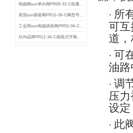
电磁阀sun单向阀PR08-32-C批量出售
所
·
美国sun插装阀PR10-36-C阀型号齐全
可互
工业用sun电磁插装阀PR50-36-C报价
道，
SUN品牌PR12-36-C插装式平衡阀询价
可
·
油路
调
·
压力
设定
此
·