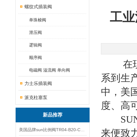
螺纹式插装阀
工业
单珠梭阀
泄压阀
逻辑阀
顺序阀
在现代
电磁阀 溢流阀 单向阀
系到生
力士乐插装阀
中，美
派克柱塞泵
度、高
新品推荐
SUN
美国品牌sun比例阀TR04-B20-C可靠品质
来便致