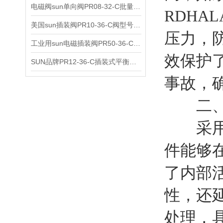
电磁阀sun单向阀PR08-32-C批量出售
RDH
美国sun插装阀PR10-36-C阀型号齐全
压力，
工业用sun电磁插装阀PR50-36-C报价
效保护
SUN品牌PR12-36-C插装式平衡阀询价
事故，
二、增
采用浮
件能够
了内部
性，还
处理，