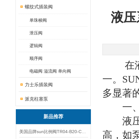
螺纹式插装阀
液压
单珠梭阀
泄压阀
逻辑阀
顺序阀
在液压
电磁阀 溢流阀 单向阀
一。SU
力士乐插装阀
多显著
派克柱塞泵
一、提
新品推荐
液压系
美国品牌sun比例阀TR04-B20-C可靠品质
高，如