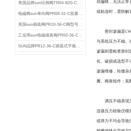
动偏移，无法正常
美国品牌sun比例阀TR04-B20-C可靠品质
或粘连时，需拆解
电磁阀sun单向阀PR08-32-C批量出售
美国sun插装阀PR10-36-C阀型号齐全
密封渗漏是LWN
工业用sun电磁插装阀PR50-36-C报价
与系统压力不稳。
SUN品牌PR12-36-C插装式平衡阀询价
渗漏则需检查密封
化、破损或选型不
渗漏维修，轻微杂
瓣、阀座组件；装
调压不稳表现为阀
连接压力校验仪模
或弹力不均会导致
阀瓣偏移会导致启