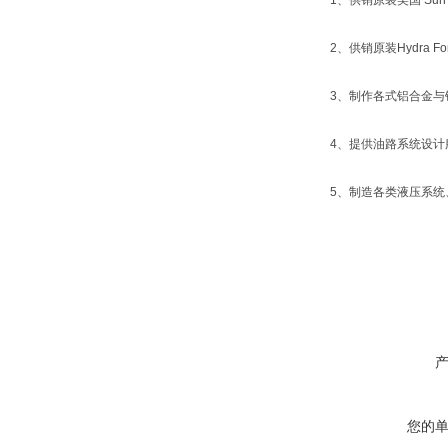
1、供销原装美国 Sun 
2、供销原装Hydra
3、制作各式铝合金与
4、提供油路系统设计
5、制造各类液压系
您的