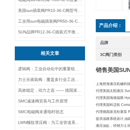
美国sun插装阀PR10-36-C阀型号齐全
工业用sun电磁插装阀PR50-36-C报价
产品介绍：
SUN品牌PR12-36-C插装式平衡阀询价
品牌
相关文章
3C阀门类别
逻辑阀：工业自动化中的重要组成部分
销售美国SUN
力士乐插装阀：覆盖多行业工况，液压系统控制核心之选
上海然海液压机械科技有
高效稳定，动力之选 —— 德国派克柱塞泵，为您的设备赋能
代理美国太阳液压 Sun H
代理美国海德福斯 Hydra
SMC减速阀安装与工作原理
代理美国科迈拓 Comat
SMC电磁阀未通电时状态
代理德国派克柱塞泵 Pa
提供油路系统设计,油
LWN螺纹泄压阀：为工业管道系统提供可靠保护
液压油缸，经销力士