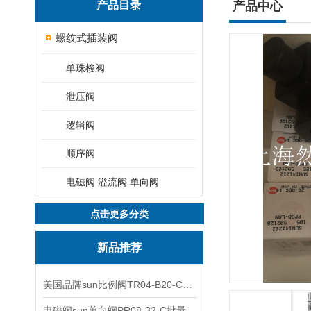
产品目录
产品中心
螺纹式插装阀
单珠梭阀
泄压阀
逻辑阀
顺序阀
电磁阀 溢流阀 单向阀
点击更多分类
新品推荐
美国品牌sun比例阀TR04-B20-C可靠品质
电磁阀sun单向阀PR08-32-C批量出售