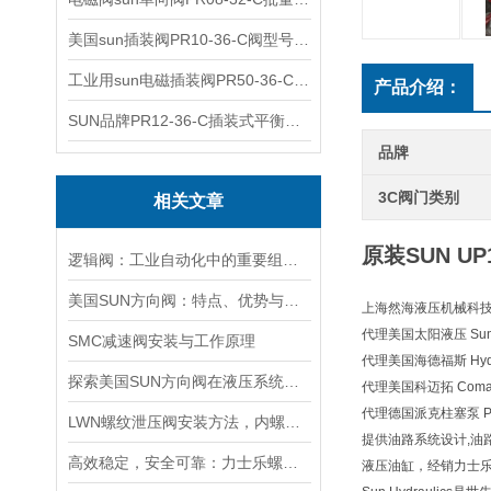
美国sun插装阀PR10-36-C阀型号齐全
工业用sun电磁插装阀PR50-36-C报价
产品介绍：
SUN品牌PR12-36-C插装式平衡阀询价
品牌
3C阀门类别
相关文章
原装SUN U
逻辑阀：工业自动化中的重要组成部分
美国SUN方向阀：特点、优势与广泛应用解析
上海然海液压机械科
代理美国太阳液压 Sun H
SMC减速阀安装与工作原理
代理美国海德福斯 Hydra
探索美国SUN方向阀在液压系统中的重要性
代理美国科迈拓 Comat
代理德国派克柱塞泵 Pa
LWN螺纹泄压阀安装方法，内螺纹外螺纹管路对接调试安装操作教程
提供油路系统设计,油
高效稳定，安全可靠：力士乐螺纹插装阀的优性能
液压油缸，经销力士