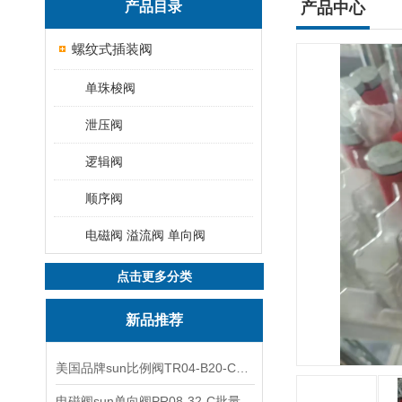
产品目录
产品中心
螺纹式插装阀
单珠梭阀
泄压阀
逻辑阀
顺序阀
电磁阀 溢流阀 单向阀
点击更多分类
新品推荐
美国品牌sun比例阀TR04-B20-C可靠品质
电磁阀sun单向阀PR08-32-C批量出售