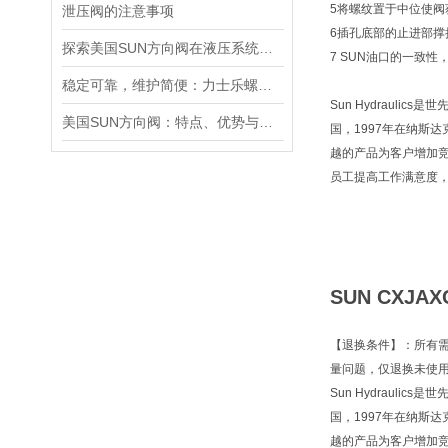
5将螺纹置于中位使
泄压阀的注意事项
6插孔底部的止进部
探索美国SUN方向阀在液压系统中的重要性
7 SUN油口的一致
稳定可靠，维护简便：力士乐螺纹插装阀为工业液压系统提供持久保障
Sun Hydraul
美国SUN方向阀：特点、优势与广泛应用解析
国，1997年在纳斯
越的产品为客户增加
员工提高工作满意度
SUN CXJ
【退换条件】：所有
量问题，仅退换未使
Sun Hydraul
国，1997年在纳斯
越的产品为客户增加