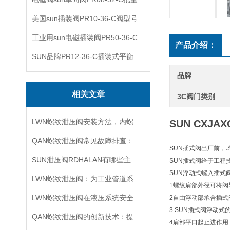
美国sun插装阀PR10-36-C阀型号齐全
工业用sun电磁插装阀PR50-36-C报价
产品介绍：
SUN品牌PR12-36-C插装式平衡阀询价
品牌
相关文章
3C阀门类别
LWN螺纹泄压阀安装方法，内螺纹外螺纹管路对接调试安装操作教程
SUN CXJ
QAN螺纹泄压阀常见故障排查：阀芯保养、密封更换与压力校准实用技巧
SUN插式阀出厂前，
SUN泄压阀RDHALAN有哪些主要特点？
SUN插式阀给于工程
SUN浮动式螺入插式
LWN螺纹泄压阀：为工业管道系统提供可靠保护
1螺纹肩部外径可将阀
LWN螺纹泄压阀在液压系统安全保护中的作用及其工作原理详解
2自由浮动部承合插式
3 SUN插式阀浮动
QAN螺纹泄压阀的创新技术：提升工业流体控制的效率与可靠性
4肩部平口起止进作