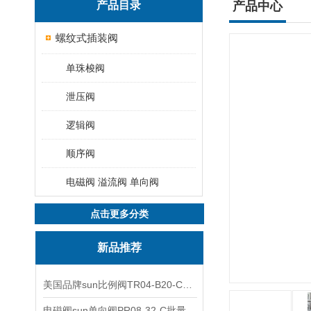
产品目录
产品中心
螺纹式插装阀
单珠梭阀
泄压阀
逻辑阀
顺序阀
电磁阀 溢流阀 单向阀
点击更多分类
新品推荐
美国品牌sun比例阀TR04-B20-C可靠品质
电磁阀sun单向阀PR08-32-C批量出售