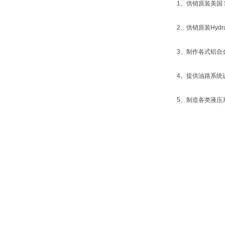
1、供销原装美国 S
2、供销原装Hyd
3、制作各式铝合
4、提供油路系统
5、制造各类液压