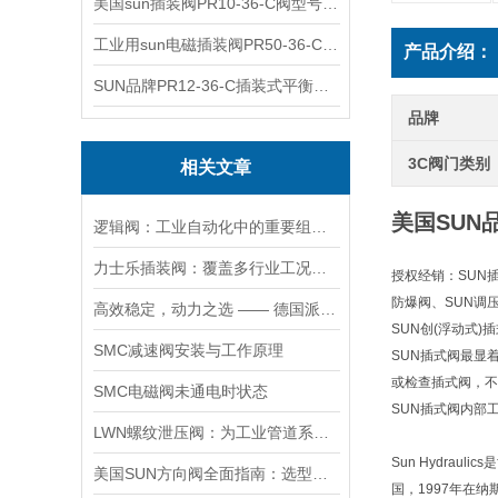
美国sun插装阀PR10-36-C阀型号齐全
工业用sun电磁插装阀PR50-36-C报价
产品介绍：
SUN品牌PR12-36-C插装式平衡阀询价
品牌
3C阀门类别
相关文章
美国SUN
逻辑阀：工业自动化中的重要组成部分
力士乐插装阀：覆盖多行业工况，液压系统控制核心之选
授权经销：SUN
防爆阀、SUN调
高效稳定，动力之选 —— 德国派克柱塞泵，为您的设备赋能
SUN创(浮动式
SMC减速阀安装与工作原理
SUN插式阀最显
或检查插式阀，不
SMC电磁阀未通电时状态
SUN插式阀内部
LWN螺纹泄压阀：为工业管道系统提供可靠保护
Sun Hydra
美国SUN方向阀全面指南：选型要点、安装步骤及维护保养策略
国，1997年在