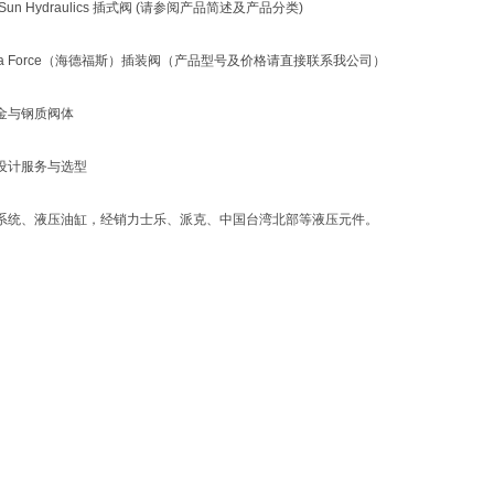
un Hydraulics 插式阀 (请参阅产品简述及产品分类)
ra Force（海德福斯）插装阀（产品型号及价格请直接联系我公司）
金与钢质阀体
设计服务与选型
系统、液压油缸，经销力士乐、派克、中国台湾北部等液压元件。