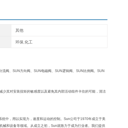
其他
环保,化工
分流阀、SUN方向阀、SUN电磁阀、SUN逻辑阀、SUN比例阀。SUN
，减少其对安装扭矩的敏感度以及避免其内部活动组件卡住的可能，清洁
力系统中，用以实现力，速度和运动的控制。Sun公司于1970年成立于美
业机械和设备等领域。从成立之初，Sun就致力于成为行业者。我们提供