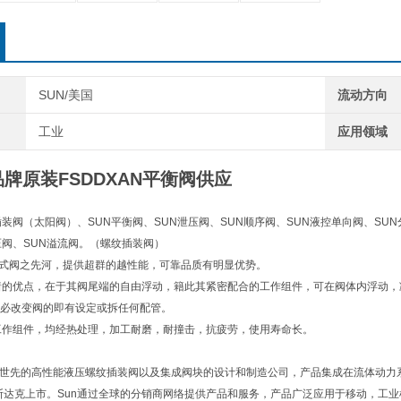
SUN/美国
流动方向
工业
应用领域
品牌原装FSDDXAN平衡阀供应
插装阀（太阳阀）、SUN平衡阀、SUN泄压阀、SUN顺序阀、SUN液控单向阀、SUN
压阀、SUN溢流阀。（螺纹插装阀）
)插式阀之先河，提供超群的越性能，可靠品质有明显优势。
着的优点，在于其阀尾端的自由浮动，籍此其紧密配合的工作组件，可在阀体内浮动
必改变阀的即有设定或拆任何配管。
工作组件，均经热处理，加工耐磨，耐撞击，抗疲劳，使用寿命长。
ulics是世先的高性能液压螺纹插装阀以及集成阀块的设计和制造公司，产品集成在流体动
纳斯达克上市。Sun通过全球的分销商网络提供产品和服务，产品广泛应用于移动，工