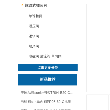
螺纹式插装阀
单珠梭阀
泄压阀
逻辑阀
顺序阀
电磁阀 溢流阀 单向阀
点击更多分类
新品推荐
美国品牌sun比例阀TR04-B20-C可靠品质
电磁阀sun单向阀PR08-32-C批量出售