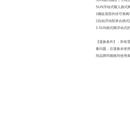
SUN插式阀给于工程
SUN浮动式螺入插式
1螺纹肩部外径可将阀
2自由浮动部承合插式
3 SUN插式阀浮动
【退换条件】：所有
量问题，仅退换未使
同品牌同规格同使用