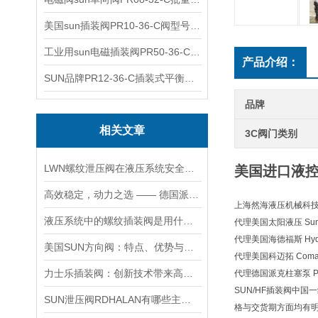
美国sun插装阀PR10-36-C阀型号齐全
工业用sun电磁插装阀PR50-36-C报价
产品介绍：
SUN品牌PR12-36-C插装式平衡阀询价
品牌
相关文章
3C阀门类别
LWN螺纹泄压阀在液压系统安全保护中的作用及其工作原理详解
美国进口液控
高效稳定，动力之选 —— 德国派克柱塞泵，为您的设备赋能
上海然海液压机械科技有
液压系统中的螺纹插装阀是用什么材料做的？
代理美国太阳液压 Sun H
代理美国海德福斯 Hydra
美国SUN方向阀：特点、优势与广泛应用解析
代理美国科迈拓 Comat
力士乐插装阀：创新技术带来高效性能
代理德国派克柱塞泵 Pa
SUN/HF插装阀中国
SUN泄压阀RDHALAN有哪些主要特点？
格与交货期方面均有