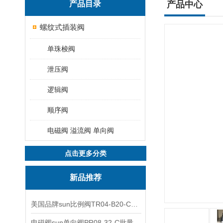
产品目录
产品中心
螺纹式插装阀
单珠梭阀
泄压阀
逻辑阀
顺序阀
电磁阀 溢流阀 单向阀
点击更多分类
新品推荐
美国品牌sun比例阀TR04-B20-C可靠品质
电磁阀sun单向阀PR08-32-C批量出售